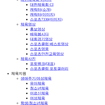
대한체육회 CI
캐릭터(소개)
캐릭터(이미지)
스포츠7330(이미지)
체육영상
홍보영상
배워봅시다
대회경기영상
스포츠클럽 베스트영상
스포츠영웅
스포츠안전교육영상
체육사진
포토뱅크(대표)
스포츠클럽 포토갤러리
체육지원
생애주기/여성체육
유아체육
청소년체육
어르신체육
여성체육
학생/청소년체육