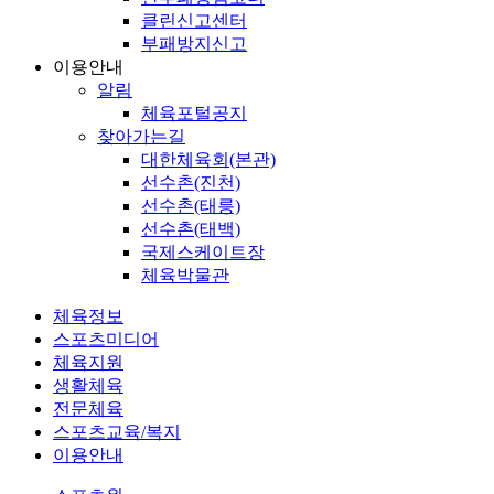
클린신고센터
부패방지신고
이용안내
알림
체육포털공지
찾아가는길
대한체육회(본관)
선수촌(진천)
선수촌(태릉)
선수촌(태백)
국제스케이트장
체육박물관
체육정보
스포츠미디어
체육지원
생활체육
전문체육
스포츠교육/복지
이용안내