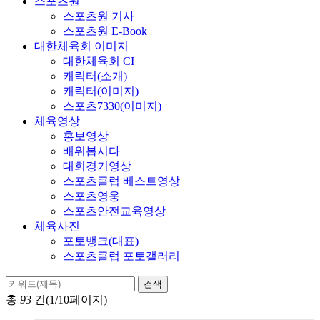
스포츠원
스포츠원 기사
스포츠원 E-Book
대한체육회 이미지
대한체육회 CI
캐릭터(소개)
캐릭터(이미지)
스포츠7330(이미지)
체육영상
홍보영상
배워봅시다
대회경기영상
스포츠클럽 베스트영상
스포츠영웅
스포츠안전교육영상
체육사진
포토뱅크(대표)
스포츠클럽 포토갤러리
검색
총
93
건(1/10페이지)