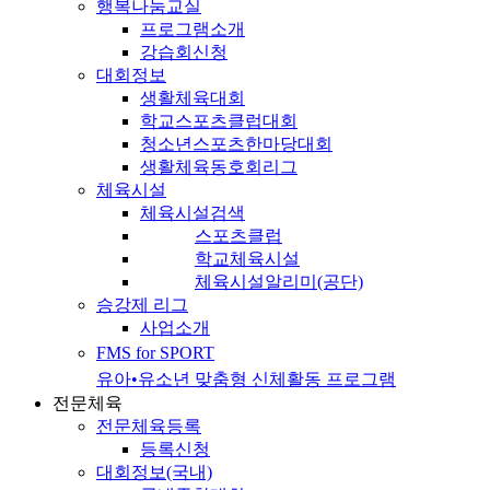
행복나눔교실
프로그램소개
강습회신청
대회정보
생활체육대회
학교스포츠클럽대회
청소년스포츠한마당대회
생활체육동호회리그
체육시설
체육시설검색
스포츠클럽
학교체육시설
체육시설알리미(공단)
승강제 리그
사업소개
FMS for SPORT
유아•유소년 맞춤형 신체활동 프로그램
전문체육
전문체육등록
등록신청
대회정보(국내)