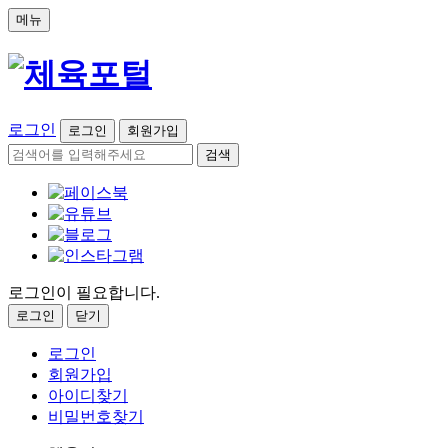
메뉴
로그인
로그인
회원가입
검색
로그인이 필요합니다.
로그인
닫기
로그인
회원가입
아이디찾기
비밀번호찾기