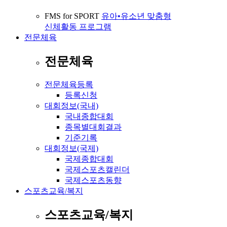
FMS for SPORT
유아•유소년 맞춤형
신체활동 프로그램
전문체육
전문체육
전문체육등록
등록신청
대회정보(국내)
국내종합대회
종목별대회결과
기준기록
대회정보(국제)
국제종합대회
국제스포츠캘린더
국제스포츠동향
스포츠교육/복지
스포츠교육/복지