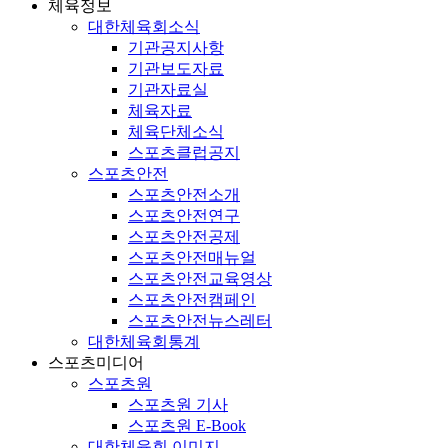
체육정보
대한체육회소식
기관공지사항
기관보도자료
기관자료실
체육자료
체육단체소식
스포츠클럽공지
스포츠안전
스포츠안전소개
스포츠안전연구
스포츠안전공제
스포츠안전매뉴얼
스포츠안전교육영상
스포츠안전캠페인
스포츠안전뉴스레터
대한체육회통계
스포츠미디어
스포츠원
스포츠원 기사
스포츠원 E-Book
대한체육회 이미지