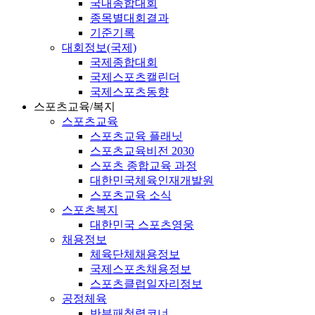
국내종합대회
종목별대회결과
기준기록
대회정보(국제)
국제종합대회
국제스포츠캘린더
국제스포츠동향
스포츠교육/복지
스포츠교육
스포츠교육 플래닛
스포츠교육비전 2030
스포츠 종합교육 과정
대한민국체육인재개발원
스포츠교육 소식
스포츠복지
대한민국 스포츠영웅
채용정보
체육단체채용정보
국제스포츠채용정보
스포츠클럽일자리정보
공정체육
반부패청렴코너