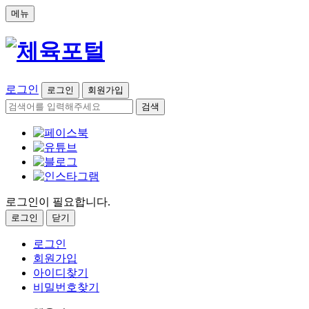
메뉴
로그인
로그인
회원가입
검색
로그인이 필요합니다.
로그인
닫기
로그인
회원가입
아이디찾기
비밀번호찾기