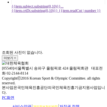
{{item.subject.substring(0,10)}}...
{{item.crtDt.substring(0,10)}}
{{item.readCnt | number }}
조회된 사진이 없습니다.
더보기 +
[05540]서울특별시 송파구 올림픽로 424 올림픽회관 대표전
화 02-2144-8114
Copyrightⓒ2016 Korean Sport & Olympic Committee. all rights
reserved.
본사업은국민체육진흥공단의국민체육진흥기금지원사업입니
다.
PC화면
서비스약관
저작권 정책
개인정보처리방침