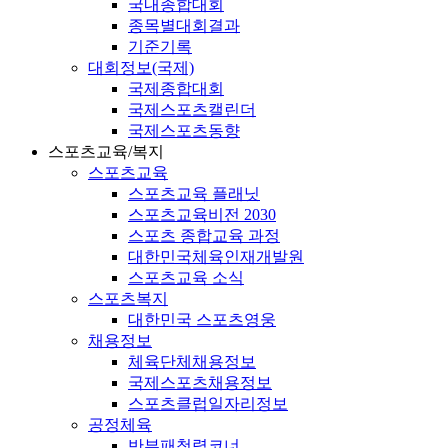
국내종합대회
종목별대회결과
기준기록
대회정보(국제)
국제종합대회
국제스포츠캘린더
국제스포츠동향
스포츠교육/복지
스포츠교육
스포츠교육 플래닛
스포츠교육비전 2030
스포츠 종합교육 과정
대한민국체육인재개발원
스포츠교육 소식
스포츠복지
대한민국 스포츠영웅
채용정보
체육단체채용정보
국제스포츠채용정보
스포츠클럽일자리정보
공정체육
반부패청렴코너