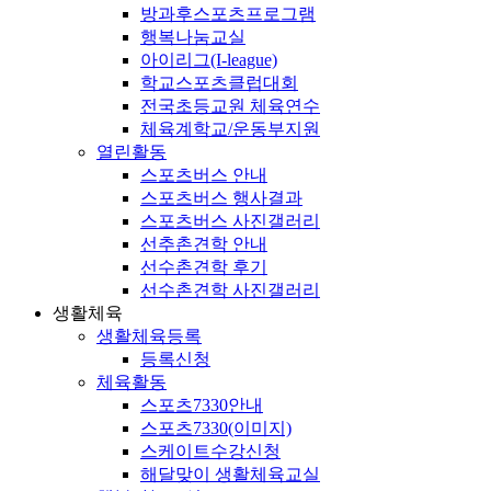
방과후스포츠프로그램
행복나눔교실
아이리그(I-league)
학교스포츠클럽대회
전국초등교원 체육연수
체육계학교/운동부지원
열린활동
스포츠버스 안내
스포츠버스 행사결과
스포츠버스 사진갤러리
선추촌견학 안내
선수촌견학 후기
선수촌견학 사진갤러리
생활체육
생활체육등록
등록신청
체육활동
스포츠7330안내
스포츠7330(이미지)
스케이트수강신청
해달맞이 생활체육교실