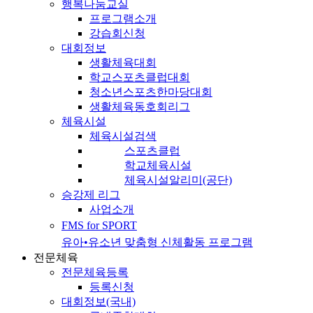
행복나눔교실
프로그램소개
강습회신청
대회정보
생활체육대회
학교스포츠클럽대회
청소년스포츠한마당대회
생활체육동호회리그
체육시설
체육시설검색
스포츠클럽
학교체육시설
체육시설알리미(공단)
승강제 리그
사업소개
FMS for SPORT
유아•유소년 맞춤형 신체활동 프로그램
전문체육
전문체육등록
등록신청
대회정보(국내)