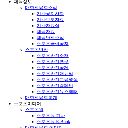
체육정보
대한체육회소식
기관공지사항
기관보도자료
기관자료실
체육자료
체육단체소식
스포츠클럽공지
스포츠안전
스포츠안전소개
스포츠안전연구
스포츠안전공제
스포츠안전매뉴얼
스포츠안전교육영상
스포츠안전캠페인
스포츠안전뉴스레터
대한체육회통계
스포츠미디어
스포츠원
스포츠원 기사
스포츠원 E-Book
대한체육회 이미지