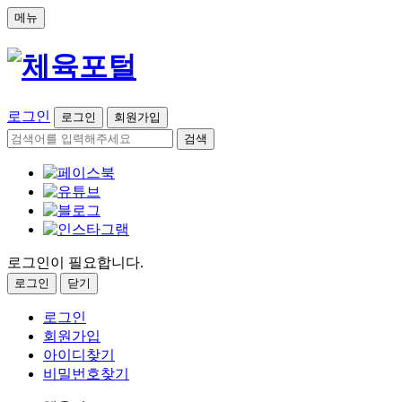
메뉴
로그인
로그인
회원가입
검색
로그인이 필요합니다.
로그인
닫기
로그인
회원가입
아이디찾기
비밀번호찾기