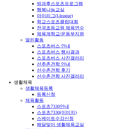
방과후스포츠프로그램
행복나눔교실
아이리그(I-league)
학교스포츠클럽대회
전국초등교원 체육연수
체육계학교/운동부지원
열린활동
스포츠버스 안내
스포츠버스 행사결과
스포츠버스 사진갤러리
선추촌견학 안내
선수촌견학 후기
선수촌견학 사진갤러리
생활체육
생활체육등록
등록신청
체육활동
스포츠7330안내
스포츠7330(이미지)
스케이트수강신청
해달맞이 생활체육교실