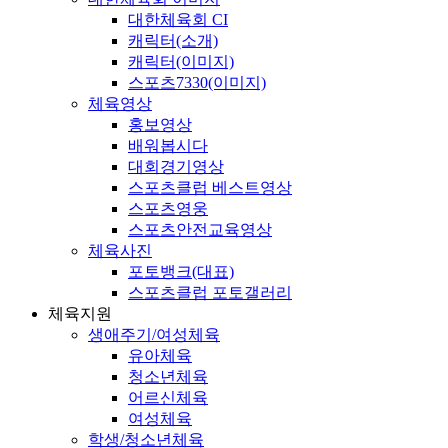
대한체육회 CI
캐릭터(소개)
캐릭터(이미지)
스포츠7330(이미지)
체육영상
홍보영상
배워봅시다
대회경기영상
스포츠클럽 베스트영상
스포츠영웅
스포츠안전교육영상
체육사진
포토뱅크(대표)
스포츠클럽 포토갤러리
체육지원
생애주기/여성체육
유아체육
청소년체육
어르신체육
여성체육
학생/청소년체육