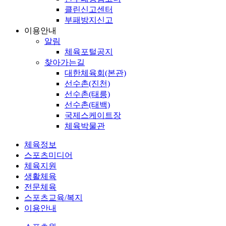
클린신고센터
부패방지신고
이용안내
알림
체육포털공지
찾아가는길
대한체육회(본관)
선수촌(진천)
선수촌(태릉)
선수촌(태백)
국제스케이트장
체육박물관
체육정보
스포츠미디어
체육지원
생활체육
전문체육
스포츠교육/복지
이용안내