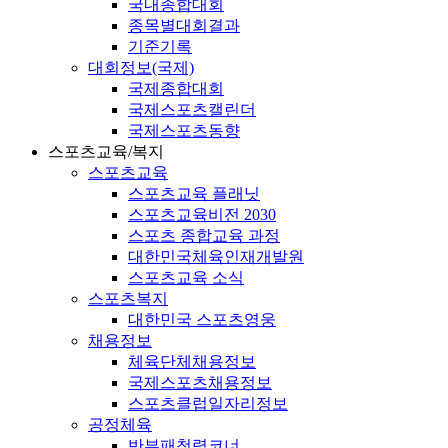
국내종합대회
종목별대회결과
기준기록
대회정보(국제)
국제종합대회
국제스포츠캘린더
국제스포츠동향
스포츠교육/복지
스포츠교육
스포츠교육 플래닛
스포츠교육비전 2030
스포츠 종합교육 과정
대한민국체육인재개발원
스포츠교육 소식
스포츠복지
대한민국 스포츠영웅
채용정보
체육단체채용정보
국제스포츠채용정보
스포츠클럽일자리정보
공정체육
반부패청렴코너