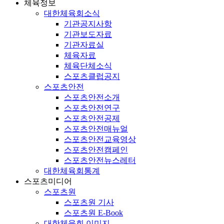
체육정보
대한체육회소식
기관공지사항
기관보도자료
기관자료실
체육자료
체육단체소식
스포츠클럽공지
스포츠안전
스포츠안전소개
스포츠안전연구
스포츠안전공제
스포츠안전매뉴얼
스포츠안전교육영상
스포츠안전캠페인
스포츠안전뉴스레터
대한체육회통계
스포츠미디어
스포츠원
스포츠원 기사
스포츠원 E-Book
대한체육회 이미지