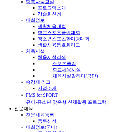
행복나눔교실
프로그램소개
강습회신청
대회정보
생활체육대회
학교스포츠클럽대회
청소년스포츠한마당대회
생활체육동호회리그
체육시설
체육시설검색
스포츠클럽
학교체육시설
체육시설알리미(공단)
승강제 리그
사업소개
FMS for SPORT
유아•유소년 맞춤형 신체활동 프로그램
전문체육
전문체육등록
등록신청
대회정보(국내)