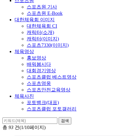
스포츠원
스포츠원 기사
스포츠원 E-Book
대한체육회 이미지
대한체육회 CI
캐릭터(소개)
캐릭터(이미지)
스포츠7330(이미지)
체육영상
홍보영상
배워봅시다
대회경기영상
스포츠클럽 베스트영상
스포츠영웅
스포츠안전교육영상
체육사진
포토뱅크(대표)
스포츠클럽 포토갤러리
검색
총
93
건(1/10페이지)