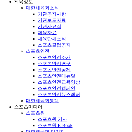
체육정보
대한체육회소식
기관공지사항
기관보도자료
기관자료실
체육자료
체육단체소식
스포츠클럽공지
스포츠안전
스포츠안전소개
스포츠안전연구
스포츠안전공제
스포츠안전매뉴얼
스포츠안전교육영상
스포츠안전캠페인
스포츠안전뉴스레터
대한체육회통계
스포츠미디어
스포츠원
스포츠원 기사
스포츠원 E-Book
대한체육회 이미지