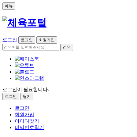
메뉴
로그인
로그인
회원가입
검색
로그인이 필요합니다.
로그인
닫기
로그인
회원가입
아이디찾기
비밀번호찾기