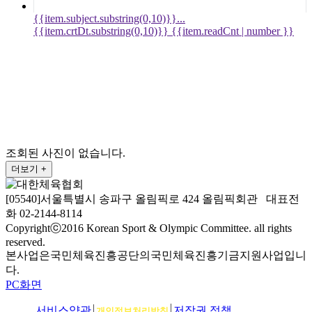
{{item.subject.substring(0,10)}}...
{{item.crtDt.substring(0,10)}}
{{item.readCnt | number }}
조회된 사진이 없습니다.
더보기 +
[05540]서울특별시 송파구 올림픽로 424 올림픽회관 대표전
화 02-2144-8114
Copyrightⓒ2016 Korean Sport & Olympic Committee. all rights
reserved.
본사업은국민체육진흥공단의국민체육진흥기금지원사업입니
다.
PC화면
서비스약관
저작권 정책
개인정보처리방침