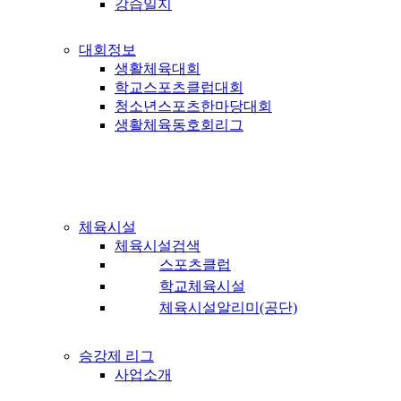
강습일지
대회정보
생활체육대회
학교스포츠클럽대회
청소년스포츠한마당대회
생활체육동호회리그
체육시설
체육시설검색
스포츠클럽
학교체육시설
체육시설알리미(공단)
승강제 리그
사업소개