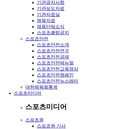
기관공지사항
기관보도자료
기관자료실
체육자료
체육단체소식
스포츠클럽공지
스포츠안전
스포츠안전소개
스포츠안전연구
스포츠안전공제
스포츠안전매뉴얼
스포츠안전교육영상
스포츠안전캠페인
스포츠안전뉴스레터
대한체육회통계
스포츠미디어
스포츠미디어
스포츠원
스포츠원 기사