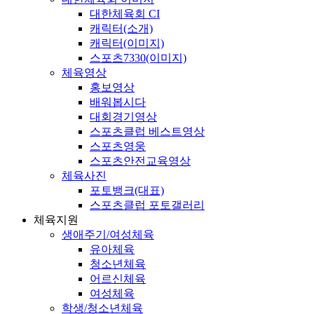
대한체육회 CI
캐릭터(소개)
캐릭터(이미지)
스포츠7330(이미지)
체육영상
홍보영상
배워봅시다
대회경기영상
스포츠클럽 베스트영상
스포츠영웅
스포츠안전교육영상
체육사진
포토뱅크(대표)
스포츠클럽 포토갤러리
체육지원
생애주기/여성체육
유아체육
청소년체육
어르신체육
여성체육
학생/청소년체육