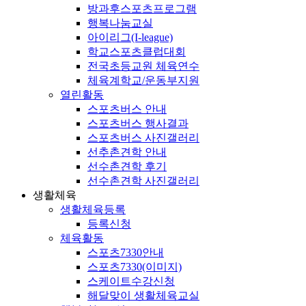
방과후스포츠프로그램
행복나눔교실
아이리그(I-league)
학교스포츠클럽대회
전국초등교원 체육연수
체육계학교/운동부지원
열린활동
스포츠버스 안내
스포츠버스 행사결과
스포츠버스 사진갤러리
선추촌견학 안내
선수촌견학 후기
선수촌견학 사진갤러리
생활체육
생활체육등록
등록신청
체육활동
스포츠7330안내
스포츠7330(이미지)
스케이트수강신청
해달맞이 생활체육교실