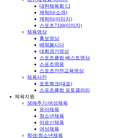
대한체육회 CI
캐릭터(소개)
캐릭터(이미지)
스포츠7330(이미지)
체육영상
홍보영상
배워봅시다
대회경기영상
스포츠클럽 베스트영상
스포츠영웅
스포츠안전교육영상
체육사진
포토뱅크(대표)
스포츠클럽 포토갤러리
체육지원
생애주기/여성체육
유아체육
청소년체육
어르신체육
여성체육
학생/청소년체육