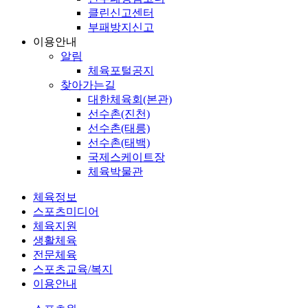
클린신고센터
부패방지신고
이용안내
알림
체육포털공지
찾아가는길
대한체육회(본관)
선수촌(진천)
선수촌(태릉)
선수촌(태백)
국제스케이트장
체육박물관
체육정보
스포츠미디어
체육지원
생활체육
전문체육
스포츠교육/복지
이용안내