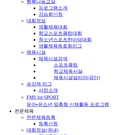
행복나눔교실
프로그램소개
강습회신청
대회정보
생활체육대회
학교스포츠클럽대회
청소년스포츠한마당대회
생활체육동호회리그
체육시설
체육시설검색
스포츠클럽
학교체육시설
체육시설알리미(공단)
승강제 리그
사업소개
FMS for SPORT
유아•유소년 맞춤형 신체활동 프로그램
전문체육
전문체육등록
등록신청
대회정보(국내)