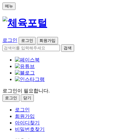
메뉴
로그인
로그인
회원가입
검색
로그인이 필요합니다.
로그인
닫기
로그인
회원가입
아이디찾기
비밀번호찾기