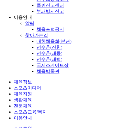
클린신고센터
부패방지신고
이용안내
알림
체육포털공지
찾아가는길
대한체육회(본관)
선수촌(진천)
선수촌(태릉)
선수촌(태백)
국제스케이트장
체육박물관
체육정보
스포츠미디어
체육지원
생활체육
전문체육
스포츠교육/복지
이용안내