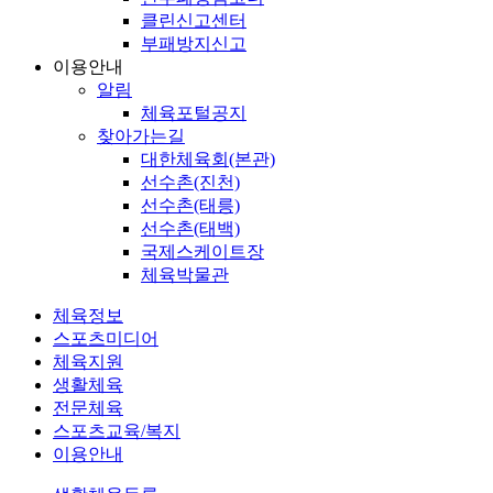
클린신고센터
부패방지신고
이용안내
알림
체육포털공지
찾아가는길
대한체육회(본관)
선수촌(진천)
선수촌(태릉)
선수촌(태백)
국제스케이트장
체육박물관
체육정보
스포츠미디어
체육지원
생활체육
전문체육
스포츠교육/복지
이용안내