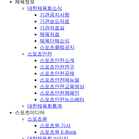
체육정보
대한체육회소식
기관공지사항
기관보도자료
기관자료실
체육자료
체육단체소식
스포츠클럽공지
스포츠안전
스포츠안전소개
스포츠안전연구
스포츠안전공제
스포츠안전매뉴얼
스포츠안전교육영상
스포츠안전캠페인
스포츠안전뉴스레터
대한체육회통계
스포츠미디어
스포츠원
스포츠원 기사
스포츠원 E-Book
대한체육회 이미지