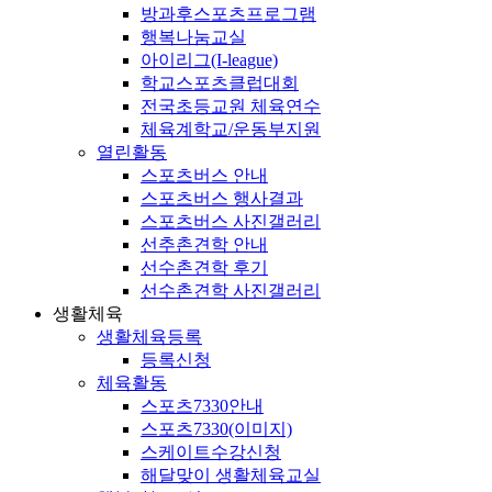
방과후스포츠프로그램
행복나눔교실
아이리그(I-league)
학교스포츠클럽대회
전국초등교원 체육연수
체육계학교/운동부지원
열린활동
스포츠버스 안내
스포츠버스 행사결과
스포츠버스 사진갤러리
선추촌견학 안내
선수촌견학 후기
선수촌견학 사진갤러리
생활체육
생활체육등록
등록신청
체육활동
스포츠7330안내
스포츠7330(이미지)
스케이트수강신청
해달맞이 생활체육교실