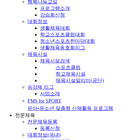
행복나눔교실
프로그램소개
강습회신청
대회정보
생활체육대회
학교스포츠클럽대회
청소년스포츠한마당대회
생활체육동호회리그
체육시설
체육시설검색
스포츠클럽
학교체육시설
체육시설알리미(공단)
승강제 리그
사업소개
FMS for SPORT
유아•유소년 맞춤형 신체활동 프로그램
전문체육
전문체육등록
등록신청
대회정보(국내)