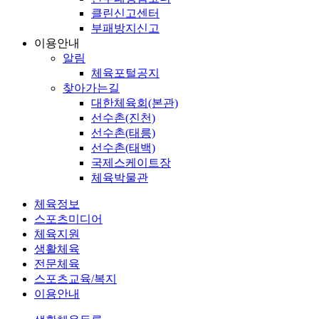
클린신고센터
부패방지신고
이용안내
알림
체육포털공지
찾아가는길
대한체육회(본관)
선수촌(진천)
선수촌(태릉)
선수촌(태백)
국제스케이트장
체육박물관
체육정보
스포츠미디어
체육지원
생활체육
전문체육
스포츠교육/복지
이용안내