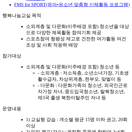
FMS for SPORT(유아•유소년 맞춤형 신체활동 프로그램)
행복나눔교실 목적
소외계층 및 다문화(이주배경 포함) 청소년을 대상
으로 다양한 체육활동 참여기회 제공
스포츠참여 형평성 제고로 건전한 여가활동 여건
조성 및 사회 적응력 배양
참가대상
소외계층 및 다문화(이주배경 포함) 청소년 등
- 소외계층 : 저소득층, 소년소녀가장, 기초생
활수급자, 차상위계층, 한부모, 맞벌이 등
- 다문화 : 다문화가족의 청소년, 외국인근로
자가정 자녀, 중도입국청소년, 탈북청소년,
제3국 출생 북한이탈주민 자녀 등
운영내용
1) 교실형 강습 : 개소별 평균 15명 이하 권고, 20회
이상
2) 일일 캠프(강습) : 계절형 종목에 한하여 2~6회