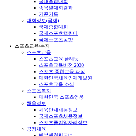
국내종합대회
종목별대회결과
기준기록
대회정보(국제)
국제종합대회
국제스포츠캘린더
국제스포츠동향
스포츠교육/복지
스포츠교육
스포츠교육 플래닛
스포츠교육비전 2030
스포츠 종합교육 과정
대한민국체육인재개발원
스포츠교육 소식
스포츠복지
대한민국 스포츠영웅
채용정보
체육단체채용정보
국제스포츠채용정보
스포츠클럽일자리정보
공정체육
반부패청렴코너