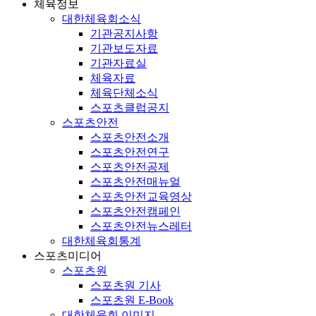
체육정보
대한체육회소식
기관공지사항
기관보도자료
기관자료실
체육자료
체육단체소식
스포츠클럽공지
스포츠안전
스포츠안전소개
스포츠안전연구
스포츠안전공제
스포츠안전매뉴얼
스포츠안전교육영상
스포츠안전캠페인
스포츠안전뉴스레터
대한체육회통계
스포츠미디어
스포츠원
스포츠원 기사
스포츠원 E-Book
대한체육회 이미지