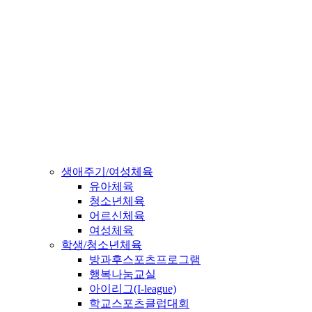
생애주기/여성체육
유아체육
청소년체육
어르신체육
여성체육
학생/청소년체육
방과후스포츠프로그램
행복나눔교실
아이리그(I-league)
학교스포츠클럽대회