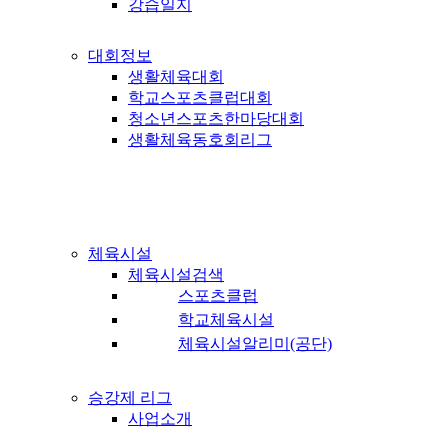
강습일지
대회정보
생활체육대회
학교스포츠클럽대회
청소년스포츠한마당대회
생활체육동호회리그
체육시설
체육시설검색
스포츠클럽
학교체육시설
체육시설알리미(공단)
승강제 리그
사업소개