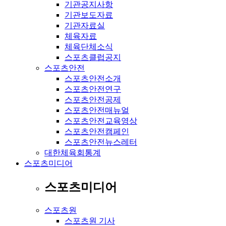
기관공지사항
기관보도자료
기관자료실
체육자료
체육단체소식
스포츠클럽공지
스포츠안전
스포츠안전소개
스포츠안전연구
스포츠안전공제
스포츠안전매뉴얼
스포츠안전교육영상
스포츠안전캠페인
스포츠안전뉴스레터
대한체육회통계
스포츠미디어
스포츠미디어
스포츠원
스포츠원 기사