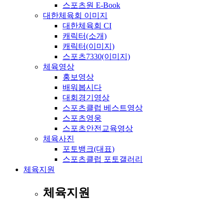
스포츠원 E-Book
대한체육회 이미지
대한체육회 CI
캐릭터(소개)
캐릭터(이미지)
스포츠7330(이미지)
체육영상
홍보영상
배워봅시다
대회경기영상
스포츠클럽 베스트영상
스포츠영웅
스포츠안전교육영상
체육사진
포토뱅크(대표)
스포츠클럽 포토갤러리
체육지원
체육지원