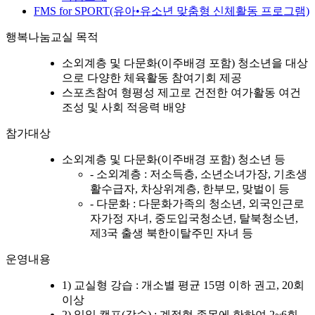
FMS for SPORT(유아•유소년 맞춤형 신체활동 프로그램)
행복나눔교실 목적
소외계층 및 다문화(이주배경 포함) 청소년을 대상
으로 다양한 체육활동 참여기회 제공
스포츠참여 형평성 제고로 건전한 여가활동 여건
조성 및 사회 적응력 배양
참가대상
소외계층 및 다문화(이주배경 포함) 청소년 등
- 소외계층 : 저소득층, 소년소녀가장, 기초생
활수급자, 차상위계층, 한부모, 맞벌이 등
- 다문화 : 다문화가족의 청소년, 외국인근로
자가정 자녀, 중도입국청소년, 탈북청소년,
제3국 출생 북한이탈주민 자녀 등
운영내용
1) 교실형 강습 : 개소별 평균 15명 이하 권고, 20회
이상
2) 일일 캠프(강습) : 계절형 종목에 한하여 2~6회