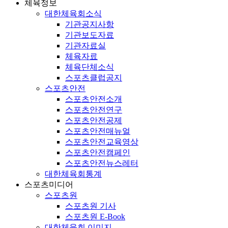
체육정보
대한체육회소식
기관공지사항
기관보도자료
기관자료실
체육자료
체육단체소식
스포츠클럽공지
스포츠안전
스포츠안전소개
스포츠안전연구
스포츠안전공제
스포츠안전매뉴얼
스포츠안전교육영상
스포츠안전캠페인
스포츠안전뉴스레터
대한체육회통계
스포츠미디어
스포츠원
스포츠원 기사
스포츠원 E-Book
대한체육회 이미지