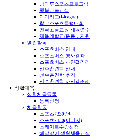
방과후스포츠프로그램
행복나눔교실
아이리그(I-league)
학교스포츠클럽대회
전국초등교원 체육연수
체육계학교/운동부지원
열린활동
스포츠버스 안내
스포츠버스 행사결과
스포츠버스 사진갤러리
선추촌견학 안내
선수촌견학 후기
선수촌견학 사진갤러리
생활체육
생활체육등록
등록신청
체육활동
스포츠7330안내
스포츠7330(이미지)
스케이트수강신청
해달맞이 생활체육교실