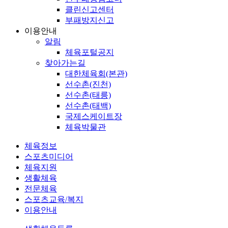
클린신고센터
부패방지신고
이용안내
알림
체육포털공지
찾아가는길
대한체육회(본관)
선수촌(진천)
선수촌(태릉)
선수촌(태백)
국제스케이트장
체육박물관
체육정보
스포츠미디어
체육지원
생활체육
전문체육
스포츠교육/복지
이용안내