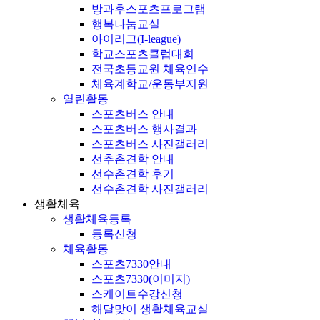
방과후스포츠프로그램
행복나눔교실
아이리그(I-league)
학교스포츠클럽대회
전국초등교원 체육연수
체육계학교/운동부지원
열린활동
스포츠버스 안내
스포츠버스 행사결과
스포츠버스 사진갤러리
선추촌견학 안내
선수촌견학 후기
선수촌견학 사진갤러리
생활체육
생활체육등록
등록신청
체육활동
스포츠7330안내
스포츠7330(이미지)
스케이트수강신청
해달맞이 생활체육교실