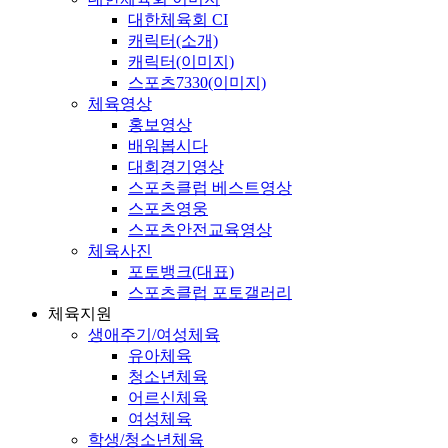
대한체육회 CI
캐릭터(소개)
캐릭터(이미지)
스포츠7330(이미지)
체육영상
홍보영상
배워봅시다
대회경기영상
스포츠클럽 베스트영상
스포츠영웅
스포츠안전교육영상
체육사진
포토뱅크(대표)
스포츠클럽 포토갤러리
체육지원
생애주기/여성체육
유아체육
청소년체육
어르신체육
여성체육
학생/청소년체육