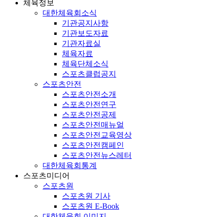
체육정보
대한체육회소식
기관공지사항
기관보도자료
기관자료실
체육자료
체육단체소식
스포츠클럽공지
스포츠안전
스포츠안전소개
스포츠안전연구
스포츠안전공제
스포츠안전매뉴얼
스포츠안전교육영상
스포츠안전캠페인
스포츠안전뉴스레터
대한체육회통계
스포츠미디어
스포츠원
스포츠원 기사
스포츠원 E-Book
대한체육회 이미지