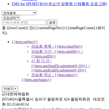
FMS for SPORT(유아•유소년 맞춤형 신체활동 프로그램)
검색
총
{{rowCount}}
건({{currentPageNo}}/{{totalPageCount}}페이
지)
{{item.subject}}
강습회 종목 : {{item.classNm}}
강습회 기간 : {{item.startDt}} ~
{{item.endDt}}
신 청 기 간 :
{{item.appStartDt.substring(0,10)}} ~
{{item.appEndDt.substring(0,10)}}
강습회 장소 : {{item.place}}
{{item.appStatus}}
더보기 +
[05540]서울특별시 송파구 올림픽로 424 올림픽회관 대표전
화 02-2144-8114