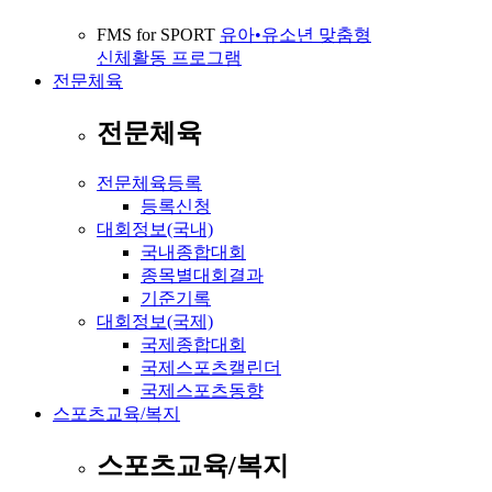
FMS for SPORT
유아•유소년 맞춤형
신체활동 프로그램
전문체육
전문체육
전문체육등록
등록신청
대회정보(국내)
국내종합대회
종목별대회결과
기준기록
대회정보(국제)
국제종합대회
국제스포츠캘린더
국제스포츠동향
스포츠교육/복지
스포츠교육/복지