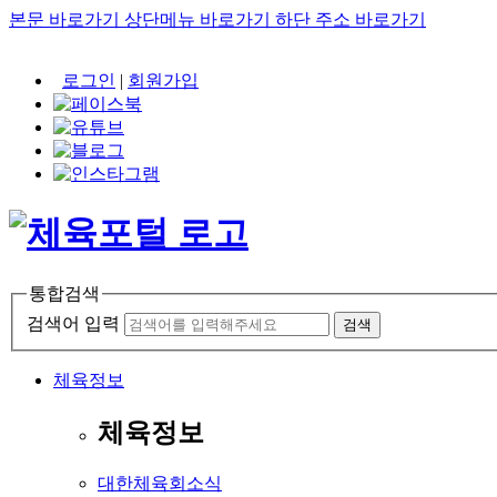
본문 바로가기
상단메뉴 바로가기
하단 주소 바로가기
로그인
|
회원가입
통합검색
검색어 입력
검색
체육정보
체육정보
대한체육회소식