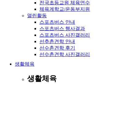
전국초등교원 체육연수
체육계학교/운동부지원
열린활동
스포츠버스 안내
스포츠버스 행사결과
스포츠버스 사진갤러리
선추촌견학 안내
선수촌견학 후기
선수촌견학 사진갤러리
생활체육
생활체육