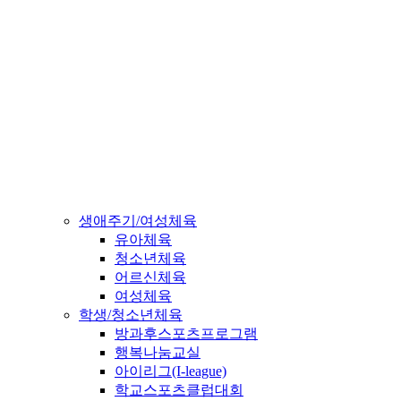
생애주기/여성체육
유아체육
청소년체육
어르신체육
여성체육
학생/청소년체육
방과후스포츠프로그램
행복나눔교실
아이리그(I-league)
학교스포츠클럽대회