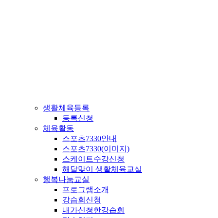
생활체육등록
등록신청
체육활동
스포츠7330안내
스포츠7330(이미지)
스케이트수강신청
해달맞이 생활체육교실
행복나눔교실
프로그램소개
강습회신청
내가신청한강습회