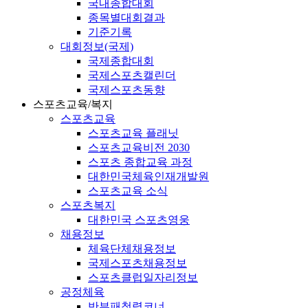
국내종합대회
종목별대회결과
기준기록
대회정보(국제)
국제종합대회
국제스포츠캘린더
국제스포츠동향
스포츠교육/복지
스포츠교육
스포츠교육 플래닛
스포츠교육비전 2030
스포츠 종합교육 과정
대한민국체육인재개발원
스포츠교육 소식
스포츠복지
대한민국 스포츠영웅
채용정보
체육단체채용정보
국제스포츠채용정보
스포츠클럽일자리정보
공정체육
반부패청렴코너