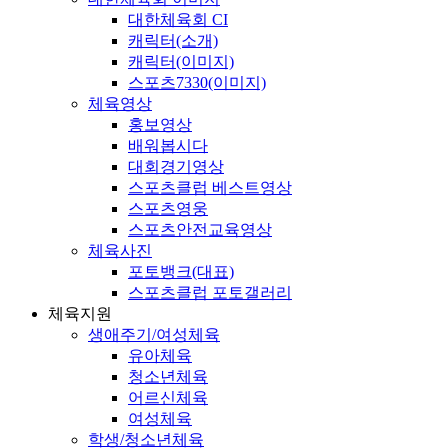
대한체육회 CI
캐릭터(소개)
캐릭터(이미지)
스포츠7330(이미지)
체육영상
홍보영상
배워봅시다
대회경기영상
스포츠클럽 베스트영상
스포츠영웅
스포츠안전교육영상
체육사진
포토뱅크(대표)
스포츠클럽 포토갤러리
체육지원
생애주기/여성체육
유아체육
청소년체육
어르신체육
여성체육
학생/청소년체육