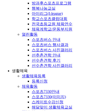
방과후스포츠프로그램
행복나눔교실
아이리그(I-league)
학교스포츠클럽대회
전국초등교원 체육연수
체육계학교/운동부지원
열린활동
스포츠버스 안내
스포츠버스 행사결과
스포츠버스 사진갤러리
선추촌견학 안내
선수촌견학 후기
선수촌견학 사진갤러리
생활체육
생활체육등록
등록신청
체육활동
스포츠7330안내
스포츠7330(이미지)
스케이트수강신청
해달맞이 생활체육교실