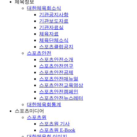
체육정보
대한체육회소식
기관공지사항
기관보도자료
기관자료실
체육자료
체육단체소식
스포츠클럽공지
스포츠안전
스포츠안전소개
스포츠안전연구
스포츠안전공제
스포츠안전매뉴얼
스포츠안전교육영상
스포츠안전캠페인
스포츠안전뉴스레터
대한체육회통계
스포츠미디어
스포츠원
스포츠원 기사
스포츠원 E-Book
대한체육회 이미지