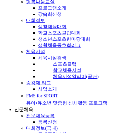
행복나눔교실
프로그램소개
강습회신청
대회정보
생활체육대회
학교스포츠클럽대회
청소년스포츠한마당대회
생활체육동호회리그
체육시설
체육시설검색
스포츠클럽
학교체육시설
체육시설알리미(공단)
승강제 리그
사업소개
FMS for SPORT
유아•유소년 맞춤형 신체활동 프로그램
전문체육
전문체육등록
등록신청
대회정보(국내)