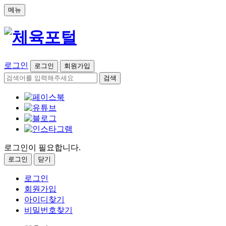
메뉴
로그인
로그인
회원가입
검색
로그인이 필요합니다.
로그인
닫기
로그인
회원가입
아이디찾기
비밀번호찾기