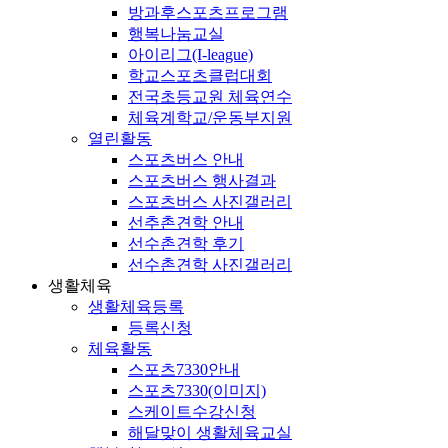
방과후스포츠프로그램
행복나눔교실
아이리그(I-league)
학교스포츠클럽대회
전국초등교원 체육연수
체육계학교/운동부지원
열린활동
스포츠버스 안내
스포츠버스 행사결과
스포츠버스 사진갤러리
선추촌견학 안내
선수촌견학 후기
선수촌견학 사진갤러리
생활체육
생활체육등록
등록신청
체육활동
스포츠7330안내
스포츠7330(이미지)
스케이트수강신청
해달맞이 생활체육교실