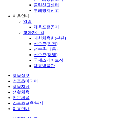
클린신고센터
부패방지신고
이용안내
알림
체육포털공지
찾아가는길
대한체육회(본관)
선수촌(진천)
선수촌(태릉)
선수촌(태백)
국제스케이트장
체육박물관
체육정보
스포츠미디어
체육지원
생활체육
전문체육
스포츠교육/복지
이용안내