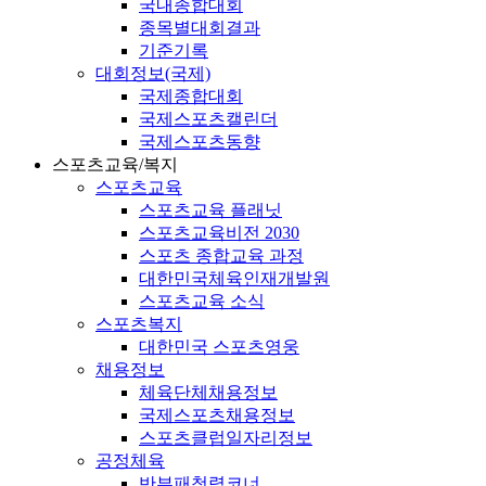
국내종합대회
종목별대회결과
기준기록
대회정보(국제)
국제종합대회
국제스포츠캘린더
국제스포츠동향
스포츠교육/복지
스포츠교육
스포츠교육 플래닛
스포츠교육비전 2030
스포츠 종합교육 과정
대한민국체육인재개발원
스포츠교육 소식
스포츠복지
대한민국 스포츠영웅
채용정보
체육단체채용정보
국제스포츠채용정보
스포츠클럽일자리정보
공정체육
반부패청렴코너