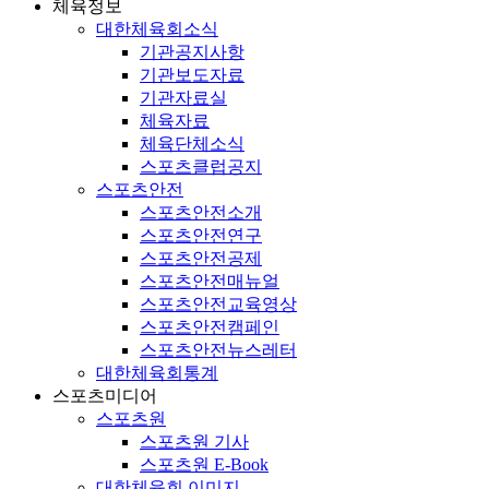
체육정보
대한체육회소식
기관공지사항
기관보도자료
기관자료실
체육자료
체육단체소식
스포츠클럽공지
스포츠안전
스포츠안전소개
스포츠안전연구
스포츠안전공제
스포츠안전매뉴얼
스포츠안전교육영상
스포츠안전캠페인
스포츠안전뉴스레터
대한체육회통계
스포츠미디어
스포츠원
스포츠원 기사
스포츠원 E-Book
대한체육회 이미지