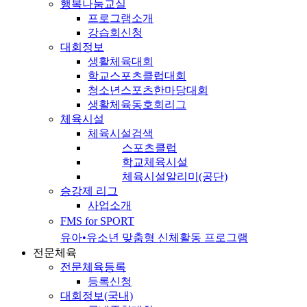
행복나눔교실
프로그램소개
강습회신청
대회정보
생활체육대회
학교스포츠클럽대회
청소년스포츠한마당대회
생활체육동호회리그
체육시설
체육시설검색
스포츠클럽
학교체육시설
체육시설알리미(공단)
승강제 리그
사업소개
FMS for SPORT
유아•유소년 맞춤형 신체활동 프로그램
전문체육
전문체육등록
등록신청
대회정보(국내)