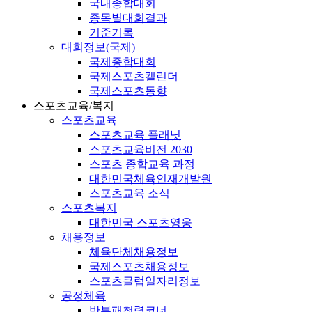
국내종합대회
종목별대회결과
기준기록
대회정보(국제)
국제종합대회
국제스포츠캘린더
국제스포츠동향
스포츠교육/복지
스포츠교육
스포츠교육 플래닛
스포츠교육비전 2030
스포츠 종합교육 과정
대한민국체육인재개발원
스포츠교육 소식
스포츠복지
대한민국 스포츠영웅
채용정보
체육단체채용정보
국제스포츠채용정보
스포츠클럽일자리정보
공정체육
반부패청렴코너