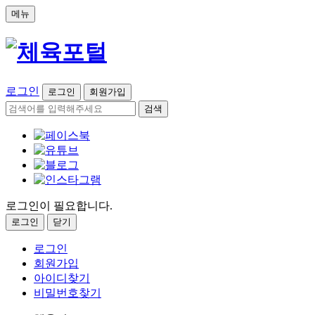
메뉴
로그인
로그인
회원가입
검색
로그인이 필요합니다.
로그인
닫기
로그인
회원가입
아이디찾기
비밀번호찾기