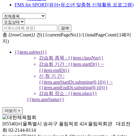
FMS for SPORT(유아•유소년 맞춤형 신체활동 프로그램)
검색
총
{{rowCount}}
건({{currentPageNo}}/{{totalPageCount}}페이
지)
{{item.subject}}
강습회 종목 : {{item.classNm}}
강습회 기간 : {{item.startDt}} ~
{{item.endDt}}
신 청 기 간 :
{{item.appStartDt.substring(0,10)}} ~
{{item.appEndDt.substring(0,10)}}
강습회 장소 : {{item.place}}
{{item.appStatus}}
더보기 +
[05540]서울특별시 송파구 올림픽로 424 올림픽회관 대표전
화 02-2144-8114