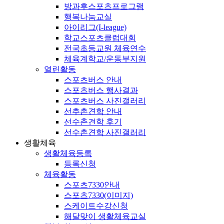
방과후스포츠프로그램
행복나눔교실
아이리그(I-league)
학교스포츠클럽대회
전국초등교원 체육연수
체육계학교/운동부지원
열린활동
스포츠버스 안내
스포츠버스 행사결과
스포츠버스 사진갤러리
선추촌견학 안내
선수촌견학 후기
선수촌견학 사진갤러리
생활체육
생활체육등록
등록신청
체육활동
스포츠7330안내
스포츠7330(이미지)
스케이트수강신청
해달맞이 생활체육교실