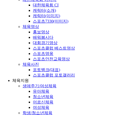
대한체육회 CI
캐릭터(소개)
캐릭터(이미지)
스포츠7330(이미지)
체육영상
홍보영상
배워봅시다
대회경기영상
스포츠클럽 베스트영상
스포츠영웅
스포츠안전교육영상
체육사진
포토뱅크(대표)
스포츠클럽 포토갤러리
체육지원
생애주기/여성체육
유아체육
청소년체육
어르신체육
여성체육
학생/청소년체육