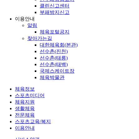
클린신고센터
부패방지신고
이용안내
알림
체육포털공지
찾아가는길
대한체육회(본관)
선수촌(진천)
선수촌(태릉)
선수촌(태백)
국제스케이트장
체육박물관
체육정보
스포츠미디어
체육지원
생활체육
전문체육
스포츠교육/복지
이용안내