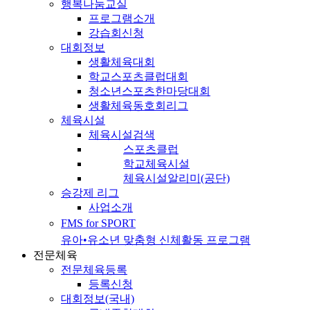
행복나눔교실
프로그램소개
강습회신청
대회정보
생활체육대회
학교스포츠클럽대회
청소년스포츠한마당대회
생활체육동호회리그
체육시설
체육시설검색
스포츠클럽
학교체육시설
체육시설알리미(공단)
승강제 리그
사업소개
FMS for SPORT
유아•유소년 맞춤형 신체활동 프로그램
전문체육
전문체육등록
등록신청
대회정보(국내)