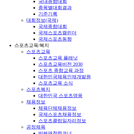
국내종합대회
종목별대회결과
기준기록
대회정보(국제)
국제종합대회
국제스포츠캘린더
국제스포츠동향
스포츠교육/복지
스포츠교육
스포츠교육 플래닛
스포츠교육비전 2030
스포츠 종합교육 과정
대한민국체육인재개발원
스포츠교육 소식
스포츠복지
대한민국 스포츠영웅
채용정보
체육단체채용정보
국제스포츠채용정보
스포츠클럽일자리정보
공정체육
반부패청렴코너