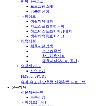
행복나눔교실
프로그램소개
강습회신청
대회정보
생활체육대회
학교스포츠클럽대회
청소년스포츠한마당대회
생활체육동호회리그
체육시설
체육시설검색
스포츠클럽
학교체육시설
체육시설알리미(공단)
승강제 리그
사업소개
FMS for SPORT
유아•유소년 맞춤형 신체활동 프로그램
전문체육
전문체육등록
등록신청
대회정보(국내)