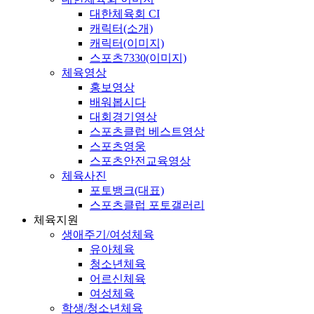
대한체육회 CI
캐릭터(소개)
캐릭터(이미지)
스포츠7330(이미지)
체육영상
홍보영상
배워봅시다
대회경기영상
스포츠클럽 베스트영상
스포츠영웅
스포츠안전교육영상
체육사진
포토뱅크(대표)
스포츠클럽 포토갤러리
체육지원
생애주기/여성체육
유아체육
청소년체육
어르신체육
여성체육
학생/청소년체육