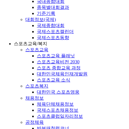
국내종합대회
종목별대회결과
기준기록
대회정보(국제)
국제종합대회
국제스포츠캘린더
국제스포츠동향
스포츠교육/복지
스포츠교육
스포츠교육 플래닛
스포츠교육비전 2030
스포츠 종합교육 과정
대한민국체육인재개발원
스포츠교육 소식
스포츠복지
대한민국 스포츠영웅
채용정보
체육단체채용정보
국제스포츠채용정보
스포츠클럽일자리정보
공정체육
반부패청렴코너