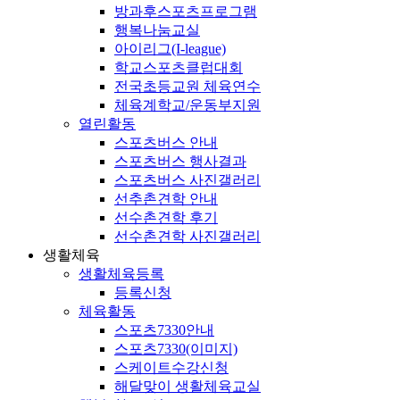
방과후스포츠프로그램
행복나눔교실
아이리그(I-league)
학교스포츠클럽대회
전국초등교원 체육연수
체육계학교/운동부지원
열린활동
스포츠버스 안내
스포츠버스 행사결과
스포츠버스 사진갤러리
선추촌견학 안내
선수촌견학 후기
선수촌견학 사진갤러리
생활체육
생활체육등록
등록신청
체육활동
스포츠7330안내
스포츠7330(이미지)
스케이트수강신청
해달맞이 생활체육교실