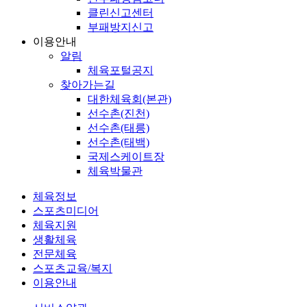
클린신고센터
부패방지신고
이용안내
알림
체육포털공지
찾아가는길
대한체육회(본관)
선수촌(진천)
선수촌(태릉)
선수촌(태백)
국제스케이트장
체육박물관
체육정보
스포츠미디어
체육지원
생활체육
전문체육
스포츠교육/복지
이용안내