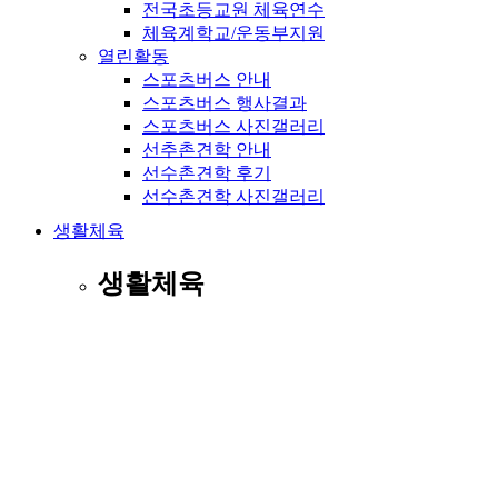
전국초등교원 체육연수
체육계학교/운동부지원
열린활동
스포츠버스 안내
스포츠버스 행사결과
스포츠버스 사진갤러리
선추촌견학 안내
선수촌견학 후기
선수촌견학 사진갤러리
생활체육
생활체육