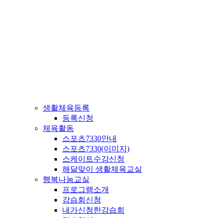
생활체육등록
등록신청
체육활동
스포츠7330안내
스포츠7330(이미지)
스케이트수강신청
해달맞이 생활체육교실
행복나눔교실
프로그램소개
강습회신청
내가신청한강습회