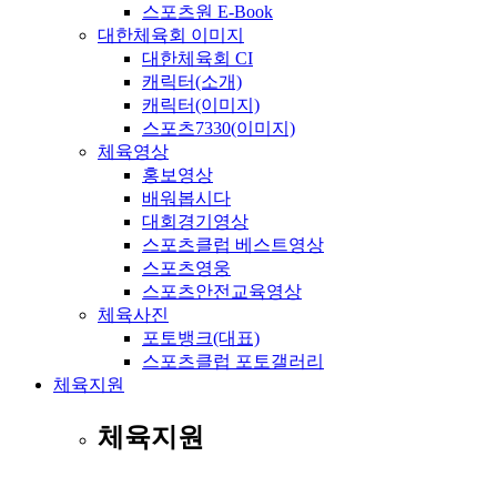
스포츠원 E-Book
대한체육회 이미지
대한체육회 CI
캐릭터(소개)
캐릭터(이미지)
스포츠7330(이미지)
체육영상
홍보영상
배워봅시다
대회경기영상
스포츠클럽 베스트영상
스포츠영웅
스포츠안전교육영상
체육사진
포토뱅크(대표)
스포츠클럽 포토갤러리
체육지원
체육지원