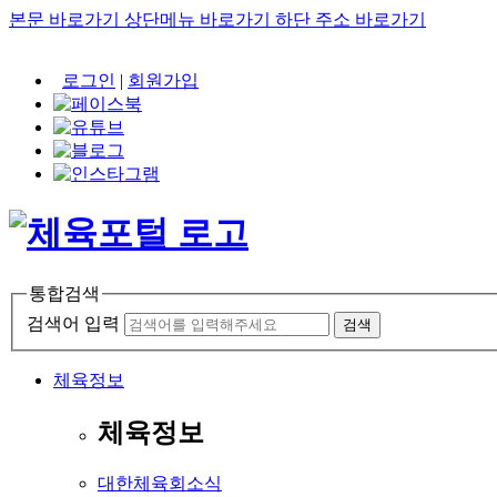
본문 바로가기
상단메뉴 바로가기
하단 주소 바로가기
로그인
|
회원가입
통합검색
검색어 입력
검색
체육정보
체육정보
대한체육회소식