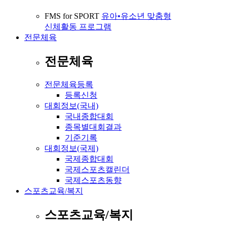
FMS for SPORT
유아•유소년 맞춤형
신체활동 프로그램
전문체육
전문체육
전문체육등록
등록신청
대회정보(국내)
국내종합대회
종목별대회결과
기준기록
대회정보(국제)
국제종합대회
국제스포츠캘린더
국제스포츠동향
스포츠교육/복지
스포츠교육/복지