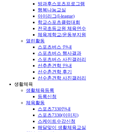
방과후스포츠프로그램
행복나눔교실
아이리그(I-league)
학교스포츠클럽대회
전국초등교원 체육연수
체육계학교/운동부지원
열린활동
스포츠버스 안내
스포츠버스 행사결과
스포츠버스 사진갤러리
선추촌견학 안내
선수촌견학 후기
선수촌견학 사진갤러리
생활체육
생활체육등록
등록신청
체육활동
스포츠7330안내
스포츠7330(이미지)
스케이트수강신청
해달맞이 생활체육교실