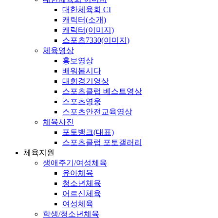
대한체육회 CI
캐릭터(소개)
캐릭터(이미지)
스포츠7330(이미지)
체육영상
홍보영상
배워봅시다
대회경기영상
스포츠클럽 베스트영상
스포츠영웅
스포츠안전교육영상
체육사진
포토뱅크(대표)
스포츠클럽 포토갤러리
체육지원
생애주기/여성체육
유아체육
청소년체육
어르신체육
여성체육
학생/청소년체육