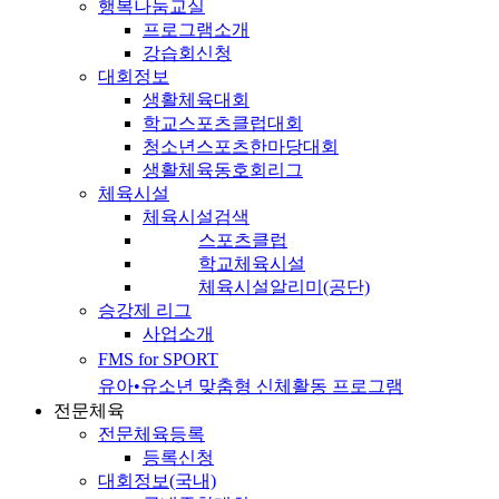
행복나눔교실
프로그램소개
강습회신청
대회정보
생활체육대회
학교스포츠클럽대회
청소년스포츠한마당대회
생활체육동호회리그
체육시설
체육시설검색
스포츠클럽
학교체육시설
체육시설알리미(공단)
승강제 리그
사업소개
FMS for SPORT
유아•유소년 맞춤형 신체활동 프로그램
전문체육
전문체육등록
등록신청
대회정보(국내)