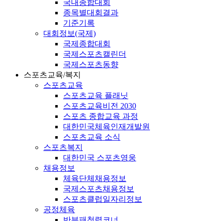
국내종합대회
종목별대회결과
기준기록
대회정보(국제)
국제종합대회
국제스포츠캘린더
국제스포츠동향
스포츠교육/복지
스포츠교육
스포츠교육 플래닛
스포츠교육비전 2030
스포츠 종합교육 과정
대한민국체육인재개발원
스포츠교육 소식
스포츠복지
대한민국 스포츠영웅
채용정보
체육단체채용정보
국제스포츠채용정보
스포츠클럽일자리정보
공정체육
반부패청렴코너