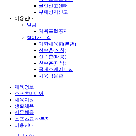
클린신고센터
부패방지신고
이용안내
알림
체육포털공지
찾아가는길
대한체육회(본관)
선수촌(진천)
선수촌(태릉)
선수촌(태백)
국제스케이트장
체육박물관
체육정보
스포츠미디어
체육지원
생활체육
전문체육
스포츠교육/복지
이용안내