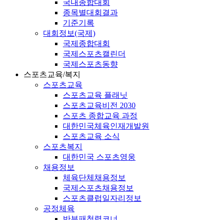
국내종합대회
종목별대회결과
기준기록
대회정보(국제)
국제종합대회
국제스포츠캘린더
국제스포츠동향
스포츠교육/복지
스포츠교육
스포츠교육 플래닛
스포츠교육비전 2030
스포츠 종합교육 과정
대한민국체육인재개발원
스포츠교육 소식
스포츠복지
대한민국 스포츠영웅
채용정보
체육단체채용정보
국제스포츠채용정보
스포츠클럽일자리정보
공정체육
반부패청렴코너