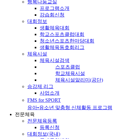
행복나눔교실
프로그램소개
강습회신청
대회정보
생활체육대회
학교스포츠클럽대회
청소년스포츠한마당대회
생활체육동호회리그
체육시설
체육시설검색
스포츠클럽
학교체육시설
체육시설알리미(공단)
승강제 리그
사업소개
FMS for SPORT
유아•유소년 맞춤형 신체활동 프로그램
전문체육
전문체육등록
등록신청
대회정보(국내)