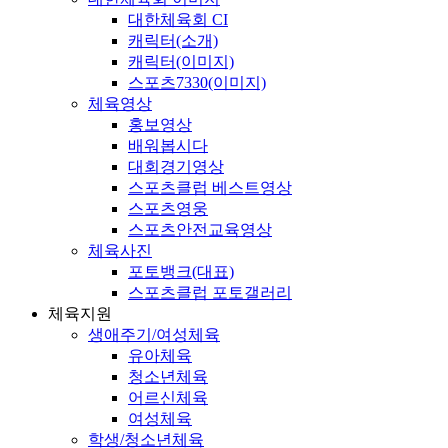
대한체육회 CI
캐릭터(소개)
캐릭터(이미지)
스포츠7330(이미지)
체육영상
홍보영상
배워봅시다
대회경기영상
스포츠클럽 베스트영상
스포츠영웅
스포츠안전교육영상
체육사진
포토뱅크(대표)
스포츠클럽 포토갤러리
체육지원
생애주기/여성체육
유아체육
청소년체육
어르신체육
여성체육
학생/청소년체육