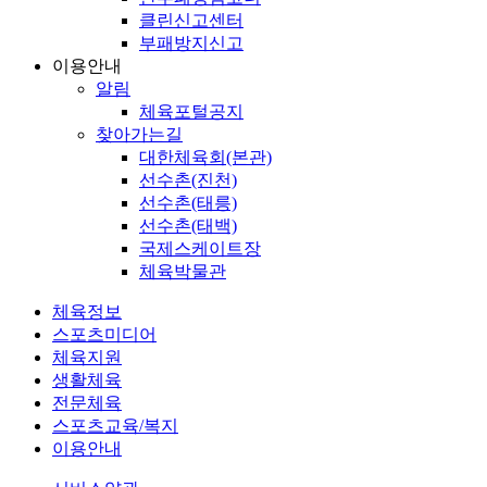
클린신고센터
부패방지신고
이용안내
알림
체육포털공지
찾아가는길
대한체육회(본관)
선수촌(진천)
선수촌(태릉)
선수촌(태백)
국제스케이트장
체육박물관
체육정보
스포츠미디어
체육지원
생활체육
전문체육
스포츠교육/복지
이용안내