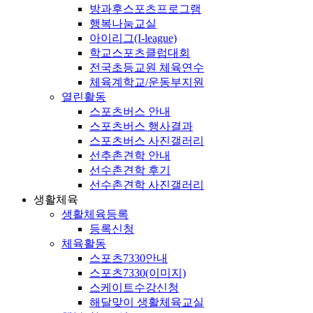
방과후스포츠프로그램
행복나눔교실
아이리그(I-league)
학교스포츠클럽대회
전국초등교원 체육연수
체육계학교/운동부지원
열린활동
스포츠버스 안내
스포츠버스 행사결과
스포츠버스 사진갤러리
선추촌견학 안내
선수촌견학 후기
선수촌견학 사진갤러리
생활체육
생활체육등록
등록신청
체육활동
스포츠7330안내
스포츠7330(이미지)
스케이트수강신청
해달맞이 생활체육교실