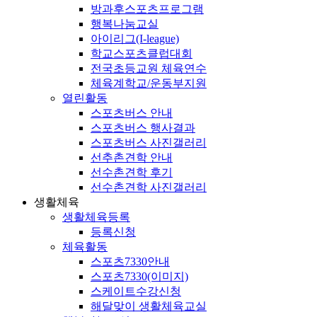
방과후스포츠프로그램
행복나눔교실
아이리그(I-league)
학교스포츠클럽대회
전국초등교원 체육연수
체육계학교/운동부지원
열린활동
스포츠버스 안내
스포츠버스 행사결과
스포츠버스 사진갤러리
선추촌견학 안내
선수촌견학 후기
선수촌견학 사진갤러리
생활체육
생활체육등록
등록신청
체육활동
스포츠7330안내
스포츠7330(이미지)
스케이트수강신청
해달맞이 생활체육교실