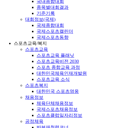
국내종합대회
종목별대회결과
기준기록
대회정보(국제)
국제종합대회
국제스포츠캘린더
국제스포츠동향
스포츠교육/복지
스포츠교육
스포츠교육 플래닛
스포츠교육비전 2030
스포츠 종합교육 과정
대한민국체육인재개발원
스포츠교육 소식
스포츠복지
대한민국 스포츠영웅
채용정보
체육단체채용정보
국제스포츠채용정보
스포츠클럽일자리정보
공정체육
반부패청렴코너