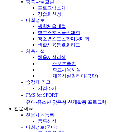
행복나눔교실
프로그램소개
강습회신청
대회정보
생활체육대회
학교스포츠클럽대회
청소년스포츠한마당대회
생활체육동호회리그
체육시설
체육시설검색
스포츠클럽
학교체육시설
체육시설알리미(공단)
승강제 리그
사업소개
FMS for SPORT
유아•유소년 맞춤형 신체활동 프로그램
전문체육
전문체육등록
등록신청
대회정보(국내)