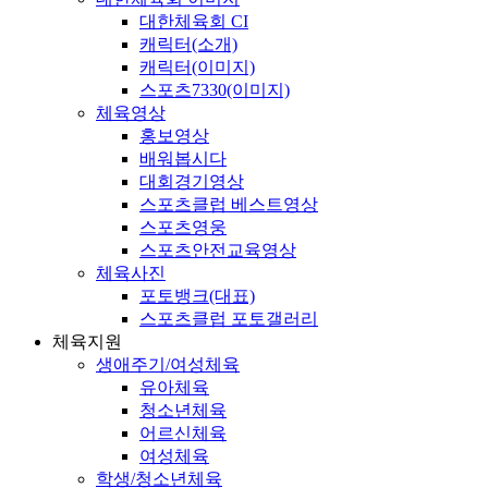
대한체육회 CI
캐릭터(소개)
캐릭터(이미지)
스포츠7330(이미지)
체육영상
홍보영상
배워봅시다
대회경기영상
스포츠클럽 베스트영상
스포츠영웅
스포츠안전교육영상
체육사진
포토뱅크(대표)
스포츠클럽 포토갤러리
체육지원
생애주기/여성체육
유아체육
청소년체육
어르신체육
여성체육
학생/청소년체육