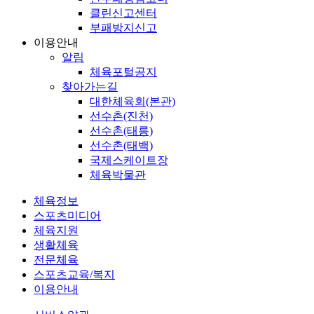
클린신고센터
부패방지신고
이용안내
알림
체육포털공지
찾아가는길
대한체육회(본관)
선수촌(진천)
선수촌(태릉)
선수촌(태백)
국제스케이트장
체육박물관
체육정보
스포츠미디어
체육지원
생활체육
전문체육
스포츠교육/복지
이용안내