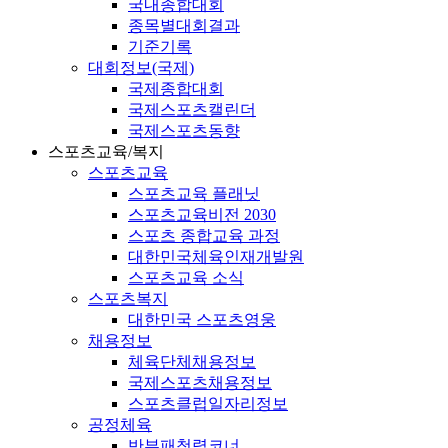
국내종합대회
종목별대회결과
기준기록
대회정보(국제)
국제종합대회
국제스포츠캘린더
국제스포츠동향
스포츠교육/복지
스포츠교육
스포츠교육 플래닛
스포츠교육비전 2030
스포츠 종합교육 과정
대한민국체육인재개발원
스포츠교육 소식
스포츠복지
대한민국 스포츠영웅
채용정보
체육단체채용정보
국제스포츠채용정보
스포츠클럽일자리정보
공정체육
반부패청렴코너