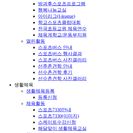
방과후스포츠프로그램
행복나눔교실
아이리그(I-league)
학교스포츠클럽대회
전국초등교원 체육연수
체육계학교/운동부지원
열린활동
스포츠버스 안내
스포츠버스 행사결과
스포츠버스 사진갤러리
선추촌견학 안내
선수촌견학 후기
선수촌견학 사진갤러리
생활체육
생활체육등록
등록신청
체육활동
스포츠7330안내
스포츠7330(이미지)
스케이트수강신청
해달맞이 생활체육교실