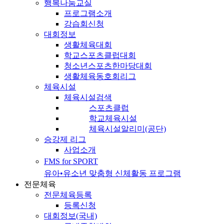
행복나눔교실
프로그램소개
강습회신청
대회정보
생활체육대회
학교스포츠클럽대회
청소년스포츠한마당대회
생활체육동호회리그
체육시설
체육시설검색
스포츠클럽
학교체육시설
체육시설알리미(공단)
승강제 리그
사업소개
FMS for SPORT
유아•유소년 맞춤형 신체활동 프로그램
전문체육
전문체육등록
등록신청
대회정보(국내)