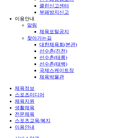
클린신고센터
부패방지신고
이용안내
알림
체육포털공지
찾아가는길
대한체육회(본관)
선수촌(진천)
선수촌(태릉)
선수촌(태백)
국제스케이트장
체육박물관
체육정보
스포츠미디어
체육지원
생활체육
전문체육
스포츠교육/복지
이용안내