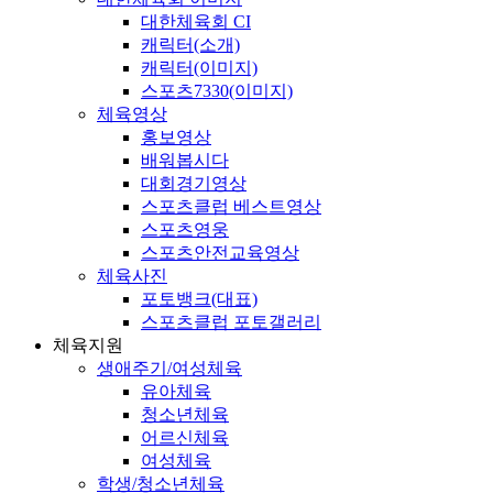
대한체육회 CI
캐릭터(소개)
캐릭터(이미지)
스포츠7330(이미지)
체육영상
홍보영상
배워봅시다
대회경기영상
스포츠클럽 베스트영상
스포츠영웅
스포츠안전교육영상
체육사진
포토뱅크(대표)
스포츠클럽 포토갤러리
체육지원
생애주기/여성체육
유아체육
청소년체육
어르신체육
여성체육
학생/청소년체육