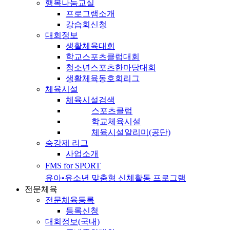
행복나눔교실
프로그램소개
강습회신청
대회정보
생활체육대회
학교스포츠클럽대회
청소년스포츠한마당대회
생활체육동호회리그
체육시설
체육시설검색
스포츠클럽
학교체육시설
체육시설알리미(공단)
승강제 리그
사업소개
FMS for SPORT
유아•유소년 맞춤형 신체활동 프로그램
전문체육
전문체육등록
등록신청
대회정보(국내)