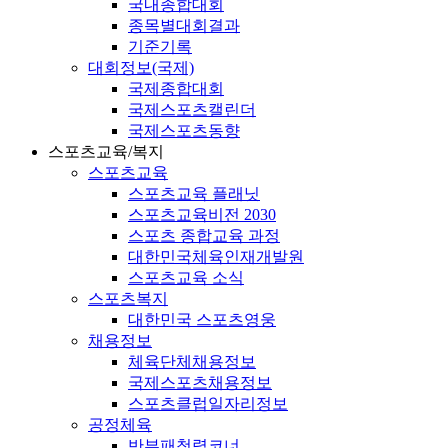
국내종합대회
종목별대회결과
기준기록
대회정보(국제)
국제종합대회
국제스포츠캘린더
국제스포츠동향
스포츠교육/복지
스포츠교육
스포츠교육 플래닛
스포츠교육비전 2030
스포츠 종합교육 과정
대한민국체육인재개발원
스포츠교육 소식
스포츠복지
대한민국 스포츠영웅
채용정보
체육단체채용정보
국제스포츠채용정보
스포츠클럽일자리정보
공정체육
반부패청렴코너