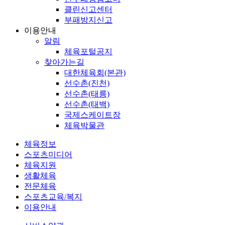
클린신고센터
부패방지신고
이용안내
알림
체육포털공지
찾아가는길
대한체육회(본관)
선수촌(진천)
선수촌(태릉)
선수촌(태백)
국제스케이트장
체육박물관
체육정보
스포츠미디어
체육지원
생활체육
전문체육
스포츠교육/복지
이용안내