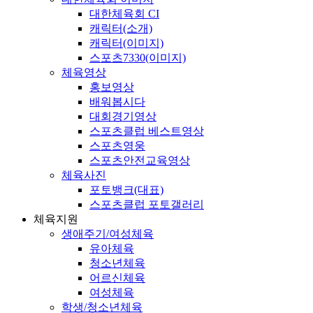
대한체육회 CI
캐릭터(소개)
캐릭터(이미지)
스포츠7330(이미지)
체육영상
홍보영상
배워봅시다
대회경기영상
스포츠클럽 베스트영상
스포츠영웅
스포츠안전교육영상
체육사진
포토뱅크(대표)
스포츠클럽 포토갤러리
체육지원
생애주기/여성체육
유아체육
청소년체육
어르신체육
여성체육
학생/청소년체육