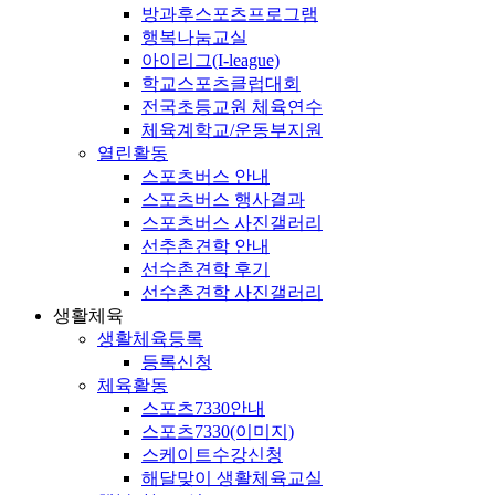
방과후스포츠프로그램
행복나눔교실
아이리그(I-league)
학교스포츠클럽대회
전국초등교원 체육연수
체육계학교/운동부지원
열린활동
스포츠버스 안내
스포츠버스 행사결과
스포츠버스 사진갤러리
선추촌견학 안내
선수촌견학 후기
선수촌견학 사진갤러리
생활체육
생활체육등록
등록신청
체육활동
스포츠7330안내
스포츠7330(이미지)
스케이트수강신청
해달맞이 생활체육교실