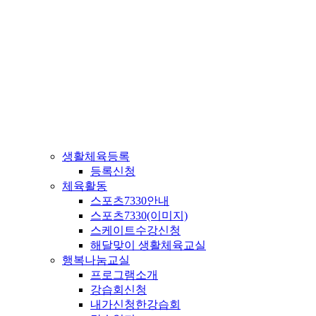
생활체육등록
등록신청
체육활동
스포츠7330안내
스포츠7330(이미지)
스케이트수강신청
해달맞이 생활체육교실
행복나눔교실
프로그램소개
강습회신청
내가신청한강습회