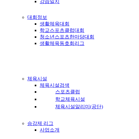
강습일지
대회정보
생활체육대회
학교스포츠클럽대회
청소년스포츠한마당대회
생활체육동호회리그
체육시설
체육시설검색
스포츠클럽
학교체육시설
체육시설알리미(공단)
승강제 리그
사업소개