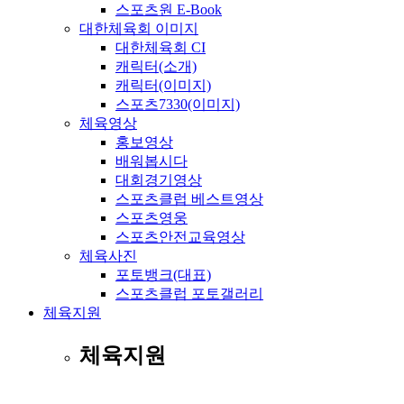
스포츠원 E-Book
대한체육회 이미지
대한체육회 CI
캐릭터(소개)
캐릭터(이미지)
스포츠7330(이미지)
체육영상
홍보영상
배워봅시다
대회경기영상
스포츠클럽 베스트영상
스포츠영웅
스포츠안전교육영상
체육사진
포토뱅크(대표)
스포츠클럽 포토갤러리
체육지원
체육지원