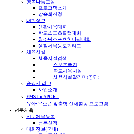
행복나눔교실
프로그램소개
강습회신청
대회정보
생활체육대회
학교스포츠클럽대회
청소년스포츠한마당대회
생활체육동호회리그
체육시설
체육시설검색
스포츠클럽
학교체육시설
체육시설알리미(공단)
승강제 리그
사업소개
FMS for SPORT
유아•유소년 맞춤형 신체활동 프로그램
전문체육
전문체육등록
등록신청
대회정보(국내)