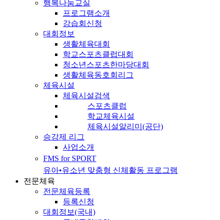
행복나눔교실
프로그램소개
강습회신청
대회정보
생활체육대회
학교스포츠클럽대회
청소년스포츠한마당대회
생활체육동호회리그
체육시설
체육시설검색
스포츠클럽
학교체육시설
체육시설알리미(공단)
승강제 리그
사업소개
FMS for SPORT
유아•유소년 맞춤형 신체활동 프로그램
전문체육
전문체육등록
등록신청
대회정보(국내)