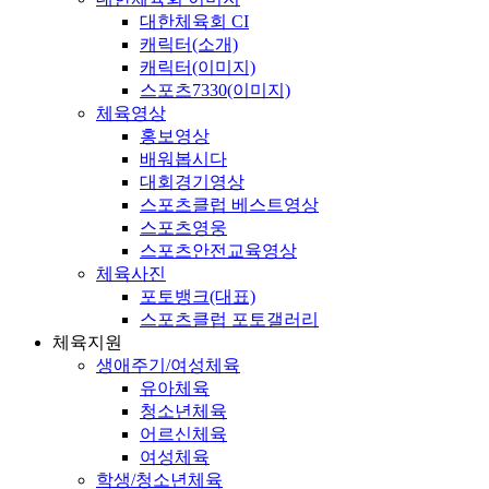
대한체육회 CI
캐릭터(소개)
캐릭터(이미지)
스포츠7330(이미지)
체육영상
홍보영상
배워봅시다
대회경기영상
스포츠클럽 베스트영상
스포츠영웅
스포츠안전교육영상
체육사진
포토뱅크(대표)
스포츠클럽 포토갤러리
체육지원
생애주기/여성체육
유아체육
청소년체육
어르신체육
여성체육
학생/청소년체육