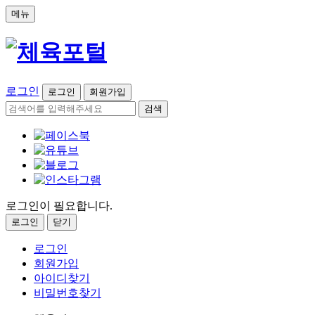
메뉴
로그인
로그인
회원가입
검색
로그인이 필요합니다.
로그인
닫기
로그인
회원가입
아이디찾기
비밀번호찾기