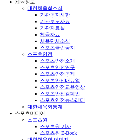
체육정보
대한체육회소식
기관공지사항
기관보도자료
기관자료실
체육자료
체육단체소식
스포츠클럽공지
스포츠안전
스포츠안전소개
스포츠안전연구
스포츠안전공제
스포츠안전매뉴얼
스포츠안전교육영상
스포츠안전캠페인
스포츠안전뉴스레터
대한체육회통계
스포츠미디어
스포츠원
스포츠원 기사
스포츠원 E-Book
대한체육회 이미지