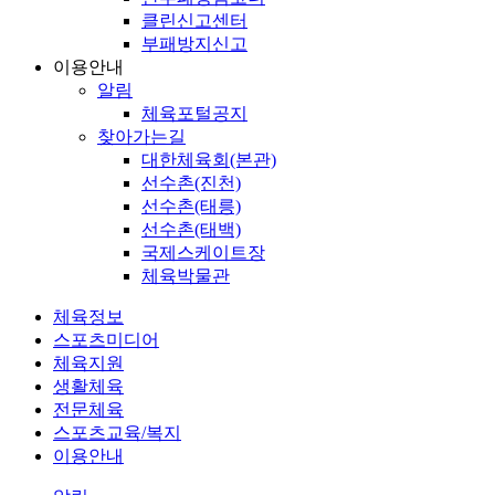
클린신고센터
부패방지신고
이용안내
알림
체육포털공지
찾아가는길
대한체육회(본관)
선수촌(진천)
선수촌(태릉)
선수촌(태백)
국제스케이트장
체육박물관
체육정보
스포츠미디어
체육지원
생활체육
전문체육
스포츠교육/복지
이용안내