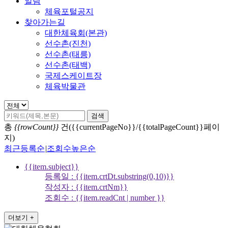
알림
체육포털공지
찾아가는길
대한체육회(본관)
선수촌(진천)
선수촌(태릉)
선수촌(태백)
국제스케이트장
체육박물관
검색
총
{{rowCount}}
건({{currentPageNo}}/{{totalPageCount}}페이
지)
최근등록순
|
조회수높은순
{{item.subject}}
등록일 : {{item.crtDt.substring(0,10)}}
작성자 : {{item.crtNm}}
조회수 : {{item.readCnt | number }}
더보기 +