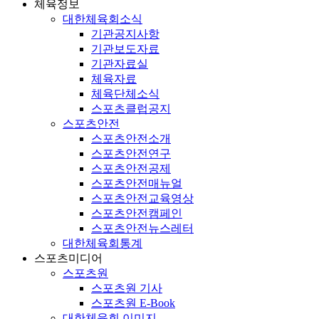
체육정보
대한체육회소식
기관공지사항
기관보도자료
기관자료실
체육자료
체육단체소식
스포츠클럽공지
스포츠안전
스포츠안전소개
스포츠안전연구
스포츠안전공제
스포츠안전매뉴얼
스포츠안전교육영상
스포츠안전캠페인
스포츠안전뉴스레터
대한체육회통계
스포츠미디어
스포츠원
스포츠원 기사
스포츠원 E-Book
대한체육회 이미지