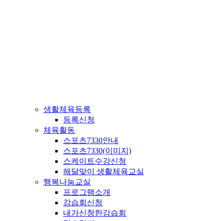
생활체육등록
등록신청
체육활동
스포츠7330안내
스포츠7330(이미지)
스케이트수강신청
해달맞이 생활체육교실
행복나눔교실
프로그램소개
강습회신청
내가신청한강습회