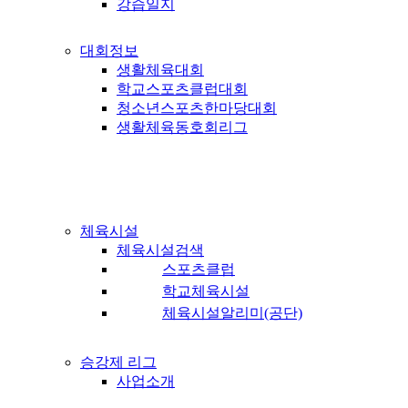
강습일지
대회정보
생활체육대회
학교스포츠클럽대회
청소년스포츠한마당대회
생활체육동호회리그
체육시설
체육시설검색
스포츠클럽
학교체육시설
체육시설알리미(공단)
승강제 리그
사업소개