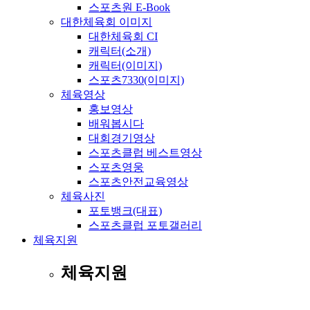
스포츠원 E-Book
대한체육회 이미지
대한체육회 CI
캐릭터(소개)
캐릭터(이미지)
스포츠7330(이미지)
체육영상
홍보영상
배워봅시다
대회경기영상
스포츠클럽 베스트영상
스포츠영웅
스포츠안전교육영상
체육사진
포토뱅크(대표)
스포츠클럽 포토갤러리
체육지원
체육지원