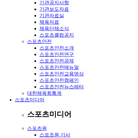
기관공지사항
기관보도자료
기관자료실
체육자료
체육단체소식
스포츠클럽공지
스포츠안전
스포츠안전소개
스포츠안전연구
스포츠안전공제
스포츠안전매뉴얼
스포츠안전교육영상
스포츠안전캠페인
스포츠안전뉴스레터
대한체육회통계
스포츠미디어
스포츠미디어
스포츠원
스포츠원 기사