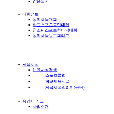
강습일지
대회정보
생활체육대회
학교스포츠클럽대회
청소년스포츠한마당대회
생활체육동호회리그
체육시설
체육시설검색
스포츠클럽
학교체육시설
체육시설알리미(공단)
승강제 리그
사업소개