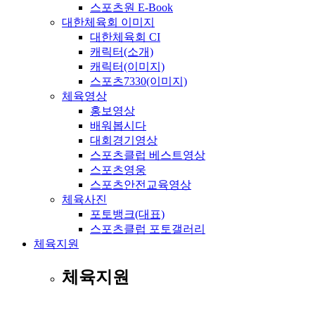
스포츠원 E-Book
대한체육회 이미지
대한체육회 CI
캐릭터(소개)
캐릭터(이미지)
스포츠7330(이미지)
체육영상
홍보영상
배워봅시다
대회경기영상
스포츠클럽 베스트영상
스포츠영웅
스포츠안전교육영상
체육사진
포토뱅크(대표)
스포츠클럽 포토갤러리
체육지원
체육지원