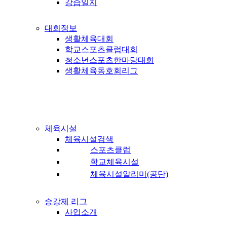
강습일지
대회정보
생활체육대회
학교스포츠클럽대회
청소년스포츠한마당대회
생활체육동호회리그
체육시설
체육시설검색
스포츠클럽
학교체육시설
체육시설알리미(공단)
승강제 리그
사업소개