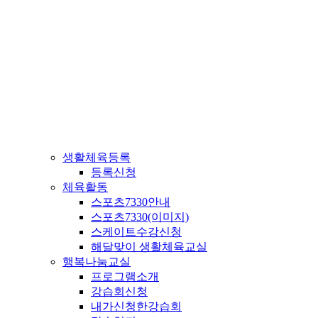
생활체육등록
등록신청
체육활동
스포츠7330안내
스포츠7330(이미지)
스케이트수강신청
해달맞이 생활체육교실
행복나눔교실
프로그램소개
강습회신청
내가신청한강습회