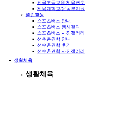
전국초등교원 체육연수
체육계학교/운동부지원
열린활동
스포츠버스 안내
스포츠버스 행사결과
스포츠버스 사진갤러리
선추촌견학 안내
선수촌견학 후기
선수촌견학 사진갤러리
생활체육
생활체육