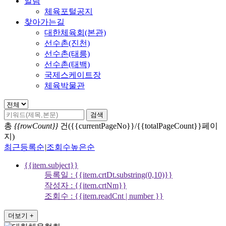
알림
체육포털공지
찾아가는길
대한체육회(본관)
선수촌(진천)
선수촌(태릉)
선수촌(태백)
국제스케이트장
체육박물관
검색
총
{{rowCount}}
건({{currentPageNo}}/{{totalPageCount}}페이
지)
최근등록순
|
조회수높은순
{{item.subject}}
등록일 : {{item.crtDt.substring(0,10)}}
작성자 : {{item.crtNm}}
조회수 : {{item.readCnt | number }}
더보기 +