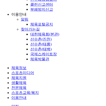
클린신고센터
부패방지신고
이용안내
알림
체육포털공지
찾아가는길
대한체육회(본관)
선수촌(진천)
선수촌(태릉)
선수촌(태백)
국제스케이트장
체육박물관
체육정보
스포츠미디어
체육지원
생활체육
전문체육
스포츠교육/복지
이용안내