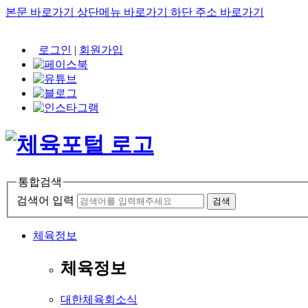
본문 바로가기
상단메뉴 바로가기
하단 주소 바로가기
로그인
|
회원가입
통합검색
검색어 입력
검색
체육정보
체육정보
대한체육회소식