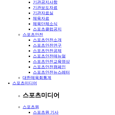
기관공지사항
기관보도자료
기관자료실
체육자료
체육단체소식
스포츠클럽공지
스포츠안전
스포츠안전소개
스포츠안전연구
스포츠안전공제
스포츠안전매뉴얼
스포츠안전교육영상
스포츠안전캠페인
스포츠안전뉴스레터
대한체육회통계
스포츠미디어
스포츠미디어
스포츠원
스포츠원 기사