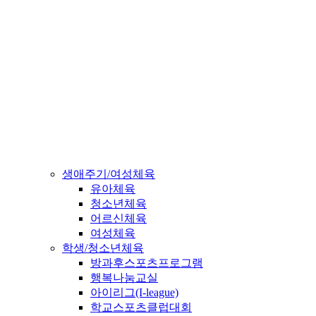
생애주기/여성체육
유아체육
청소년체육
어르신체육
여성체육
학생/청소년체육
방과후스포츠프로그램
행복나눔교실
아이리그(I-league)
학교스포츠클럽대회