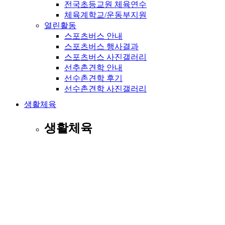
전국초등교원 체육연수
체육계학교/운동부지원
열린활동
스포츠버스 안내
스포츠버스 행사결과
스포츠버스 사진갤러리
선추촌견학 안내
선수촌견학 후기
선수촌견학 사진갤러리
생활체육
생활체육