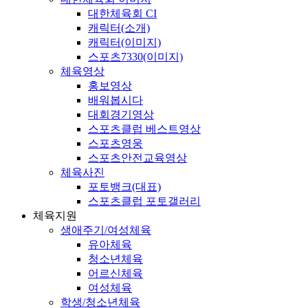
대한체육회 CI
캐릭터(소개)
캐릭터(이미지)
스포츠7330(이미지)
체육영상
홍보영상
배워봅시다
대회경기영상
스포츠클럽 베스트영상
스포츠영웅
스포츠안전교육영상
체육사진
포토뱅크(대표)
스포츠클럽 포토갤러리
체육지원
생애주기/여성체육
유아체육
청소년체육
어르신체육
여성체육
학생/청소년체육