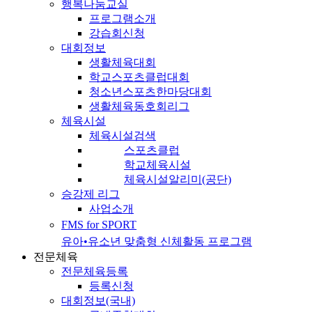
행복나눔교실
프로그램소개
강습회신청
대회정보
생활체육대회
학교스포츠클럽대회
청소년스포츠한마당대회
생활체육동호회리그
체육시설
체육시설검색
스포츠클럽
학교체육시설
체육시설알리미(공단)
승강제 리그
사업소개
FMS for SPORT
유아•유소년 맞춤형 신체활동 프로그램
전문체육
전문체육등록
등록신청
대회정보(국내)