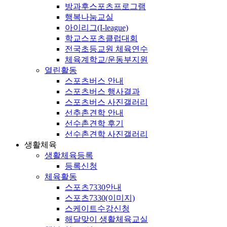
방과후스포츠프로그램
행복나눔교실
아이리그(I-league)
학교스포츠클럽대회
전국초등교원 체육연수
체육계학교/운동부지원
열린활동
스포츠버스 안내
스포츠버스 행사결과
스포츠버스 사진갤러리
선추촌견학 안내
선수촌견학 후기
선수촌견학 사진갤러리
생활체육
생활체육등록
등록신청
체육활동
스포츠7330안내
스포츠7330(이미지)
스케이트수강신청
해달맞이 생활체육교실