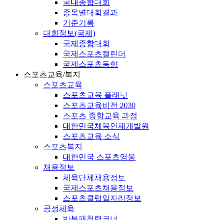
국내종합대회
종목별대회결과
기준기록
대회정보(국제)
국제종합대회
국제스포츠캘린더
국제스포츠동향
스포츠교육/복지
스포츠교육
스포츠교육 플래닛
스포츠교육비전 2030
스포츠 종합교육 과정
대한민국체육인재개발원
스포츠교육 소식
스포츠복지
대한민국 스포츠영웅
채용정보
체육단체채용정보
국제스포츠채용정보
스포츠클럽일자리정보
공정체육
반부패청렴코너