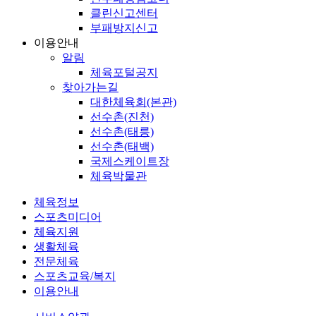
클린신고센터
부패방지신고
이용안내
알림
체육포털공지
찾아가는길
대한체육회(본관)
선수촌(진천)
선수촌(태릉)
선수촌(태백)
국제스케이트장
체육박물관
체육정보
스포츠미디어
체육지원
생활체육
전문체육
스포츠교육/복지
이용안내