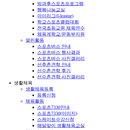
방과후스포츠프로그램
행복나눔교실
아이리그(I-league)
학교스포츠클럽대회
전국초등교원 체육연수
체육계학교/운동부지원
열린활동
스포츠버스 안내
스포츠버스 행사결과
스포츠버스 사진갤러리
선추촌견학 안내
선수촌견학 후기
선수촌견학 사진갤러리
생활체육
생활체육등록
등록신청
체육활동
스포츠7330안내
스포츠7330(이미지)
스케이트수강신청
해달맞이 생활체육교실