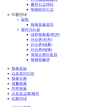
클린신고센터
부패방지신고
이용안내
알림
체육포털공지
찾아가는길
대한체육회(본관)
선수촌(진천)
선수촌(태릉)
선수촌(태백)
국제스케이트장
체육박물관
체육정보
스포츠미디어
체육지원
생활체육
전문체육
스포츠교육/복지
이용안내