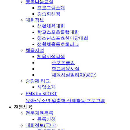
행복나눔교실
프로그램소개
강습회신청
대회정보
생활체육대회
학교스포츠클럽대회
청소년스포츠한마당대회
생활체육동호회리그
체육시설
체육시설검색
스포츠클럽
학교체육시설
체육시설알리미(공단)
승강제 리그
사업소개
FMS for SPORT
유아•유소년 맞춤형 신체활동 프로그램
전문체육
전문체육등록
등록신청
대회정보(국내)