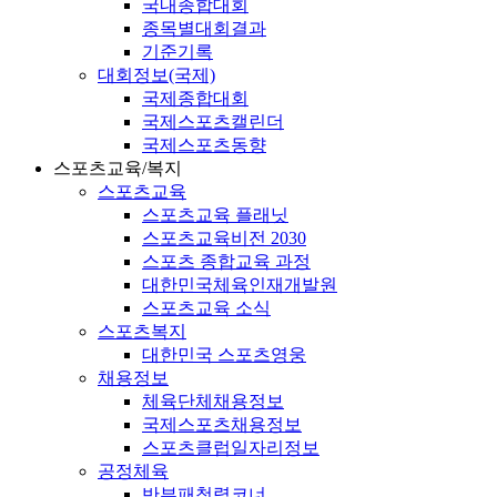
국내종합대회
종목별대회결과
기준기록
대회정보(국제)
국제종합대회
국제스포츠캘린더
국제스포츠동향
스포츠교육/복지
스포츠교육
스포츠교육 플래닛
스포츠교육비전 2030
스포츠 종합교육 과정
대한민국체육인재개발원
스포츠교육 소식
스포츠복지
대한민국 스포츠영웅
채용정보
체육단체채용정보
국제스포츠채용정보
스포츠클럽일자리정보
공정체육
반부패청렴코너