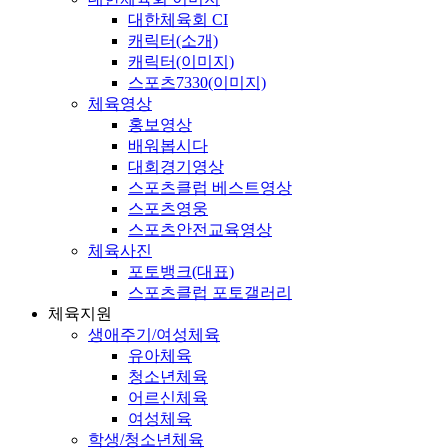
대한체육회 CI
캐릭터(소개)
캐릭터(이미지)
스포츠7330(이미지)
체육영상
홍보영상
배워봅시다
대회경기영상
스포츠클럽 베스트영상
스포츠영웅
스포츠안전교육영상
체육사진
포토뱅크(대표)
스포츠클럽 포토갤러리
체육지원
생애주기/여성체육
유아체육
청소년체육
어르신체육
여성체육
학생/청소년체육