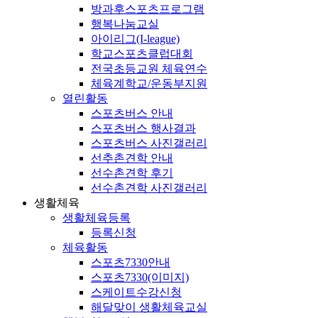
방과후스포츠프로그램
행복나눔교실
아이리그(I-league)
학교스포츠클럽대회
전국초등교원 체육연수
체육계학교/운동부지원
열린활동
스포츠버스 안내
스포츠버스 행사결과
스포츠버스 사진갤러리
선추촌견학 안내
선수촌견학 후기
선수촌견학 사진갤러리
생활체육
생활체육등록
등록신청
체육활동
스포츠7330안내
스포츠7330(이미지)
스케이트수강신청
해달맞이 생활체육교실