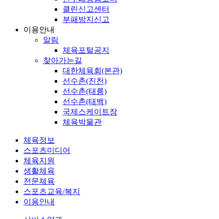
클린신고센터
부패방지신고
이용안내
알림
체육포털공지
찾아가는길
대한체육회(본관)
선수촌(진천)
선수촌(태릉)
선수촌(태백)
국제스케이트장
체육박물관
체육정보
스포츠미디어
체육지원
생활체육
전문체육
스포츠교육/복지
이용안내