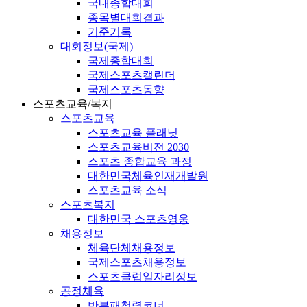
국내종합대회
종목별대회결과
기준기록
대회정보(국제)
국제종합대회
국제스포츠캘린더
국제스포츠동향
스포츠교육/복지
스포츠교육
스포츠교육 플래닛
스포츠교육비전 2030
스포츠 종합교육 과정
대한민국체육인재개발원
스포츠교육 소식
스포츠복지
대한민국 스포츠영웅
채용정보
체육단체채용정보
국제스포츠채용정보
스포츠클럽일자리정보
공정체육
반부패청렴코너