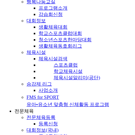
행복나눔교실
프로그램소개
강습회신청
대회정보
생활체육대회
학교스포츠클럽대회
청소년스포츠한마당대회
생활체육동호회리그
체육시설
체육시설검색
스포츠클럽
학교체육시설
체육시설알리미(공단)
승강제 리그
사업소개
FMS for SPORT
유아•유소년 맞춤형 신체활동 프로그램
전문체육
전문체육등록
등록신청
대회정보(국내)