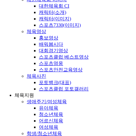
대한체육회 CI
캐릭터(소개)
캐릭터(이미지)
스포츠7330(이미지)
체육영상
홍보영상
배워봅시다
대회경기영상
스포츠클럽 베스트영상
스포츠영웅
스포츠안전교육영상
체육사진
포토뱅크(대표)
스포츠클럽 포토갤러리
체육지원
생애주기/여성체육
유아체육
청소년체육
어르신체육
여성체육
학생/청소년체육