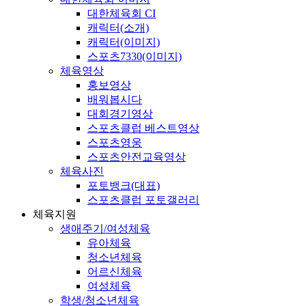
대한체육회 CI
캐릭터(소개)
캐릭터(이미지)
스포츠7330(이미지)
체육영상
홍보영상
배워봅시다
대회경기영상
스포츠클럽 베스트영상
스포츠영웅
스포츠안전교육영상
체육사진
포토뱅크(대표)
스포츠클럽 포토갤러리
체육지원
생애주기/여성체육
유아체육
청소년체육
어르신체육
여성체육
학생/청소년체육