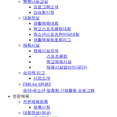
행복나눔교실
프로그램소개
강습회신청
대회정보
생활체육대회
학교스포츠클럽대회
청소년스포츠한마당대회
생활체육동호회리그
체육시설
체육시설검색
스포츠클럽
학교체육시설
체육시설알리미(공단)
승강제 리그
사업소개
FMS for SPORT
유아•유소년 맞춤형 신체활동 프로그램
전문체육
전문체육등록
등록신청
대회정보(국내)