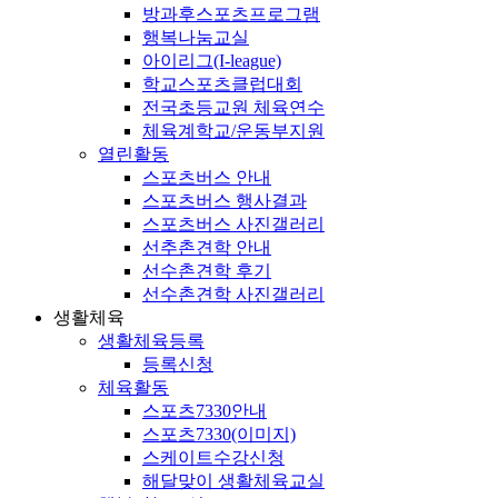
방과후스포츠프로그램
행복나눔교실
아이리그(I-league)
학교스포츠클럽대회
전국초등교원 체육연수
체육계학교/운동부지원
열린활동
스포츠버스 안내
스포츠버스 행사결과
스포츠버스 사진갤러리
선추촌견학 안내
선수촌견학 후기
선수촌견학 사진갤러리
생활체육
생활체육등록
등록신청
체육활동
스포츠7330안내
스포츠7330(이미지)
스케이트수강신청
해달맞이 생활체육교실