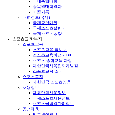
국내종합대회
종목별대회결과
기준기록
대회정보(국제)
국제종합대회
국제스포츠캘린더
국제스포츠동향
스포츠교육/복지
스포츠교육
스포츠교육 플래닛
스포츠교육비전 2030
스포츠 종합교육 과정
대한민국체육인재개발원
스포츠교육 소식
스포츠복지
대한민국 스포츠영웅
채용정보
체육단체채용정보
국제스포츠채용정보
스포츠클럽일자리정보
공정체육
반부패청렴코너