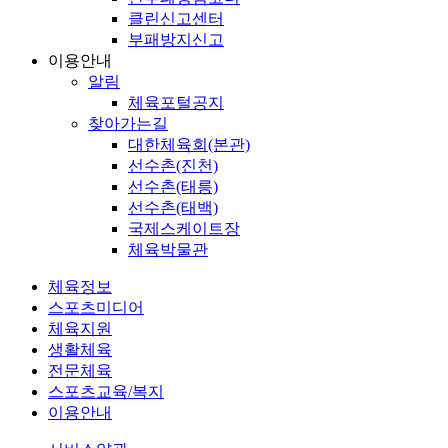
클린신고센터
부패방지신고
이용안내
알림
체육포털공지
찾아가는길
대한체육회(본관)
선수촌(진천)
선수촌(태릉)
선수촌(태백)
국제스케이트장
체육박물관
체육정보
스포츠미디어
체육지원
생활체육
전문체육
스포츠교육/복지
이용안내