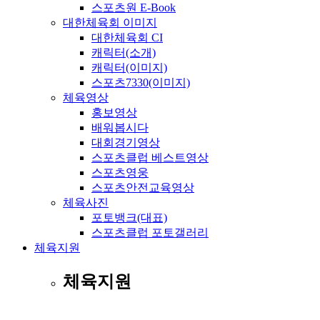
스포츠원 E-Book
대한체육회 이미지
대한체육회 CI
캐릭터(소개)
캐릭터(이미지)
스포츠7330(이미지)
체육영상
홍보영상
배워봅시다
대회경기영상
스포츠클럽 베스트영상
스포츠영웅
스포츠안전교육영상
체육사진
포토뱅크(대표)
스포츠클럽 포토갤러리
체육지원
체육지원