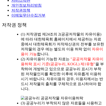
서비스약관
개인정보처리방침
저작권정책
이메일무단수집거부
저작권 정책
(1) 저작권법 제24조의 2(공공저작물의 자유이용)
에 따라 대한체육회 홈페이지에서 제공하는 자료
중에서 대한체육회가 저작재산권의 전부를 보유한
저작물의 경우 에는 별도의 이용 허락 없이
자유이
용이 가능
합니다.
(2) 자유이용이 가능한 자료는
"공공저작물 자유이
용허락 표시 기준(공공누리, KOGL) 제1유형"
을 부
착하여 개방하고 있으므로 공공누리 표시가 부착
된 저작물인지를 확인한 이후에 자유롭게 이용하
시기 바랍니다. 자유이용의 경우, 이용자께서는 반
드시 저작물의 출처를 구체적으로 표시하여야 합
니다.
(3) 공공누리가 부착되지 않은 자료들을 사용하고