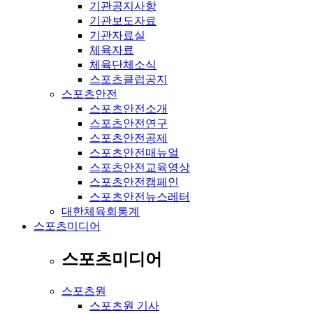
기관공지사항
기관보도자료
기관자료실
체육자료
체육단체소식
스포츠클럽공지
스포츠안전
스포츠안전소개
스포츠안전연구
스포츠안전공제
스포츠안전매뉴얼
스포츠안전교육영상
스포츠안전캠페인
스포츠안전뉴스레터
대한체육회통계
스포츠미디어
스포츠미디어
스포츠원
스포츠원 기사