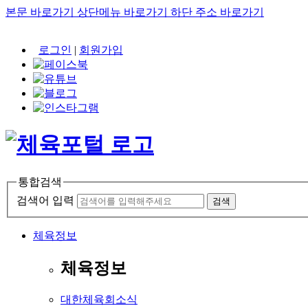
본문 바로가기
상단메뉴 바로가기
하단 주소 바로가기
로그인
|
회원가입
통합검색
검색어 입력
검색
체육정보
체육정보
대한체육회소식