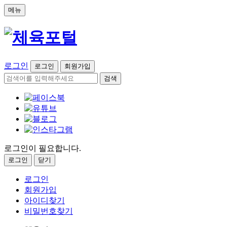
메뉴
로그인
로그인
회원가입
검색
로그인이 필요합니다.
로그인
닫기
로그인
회원가입
아이디찾기
비밀번호찾기