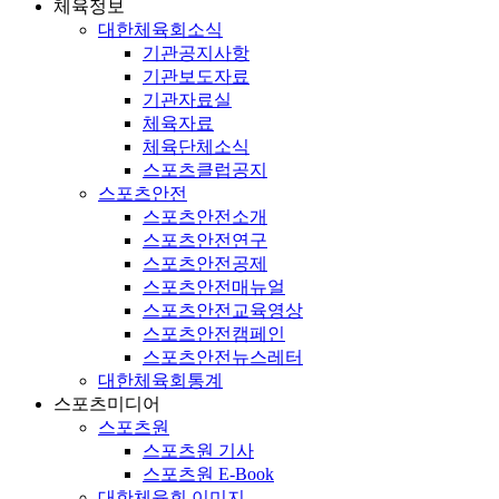
체육정보
대한체육회소식
기관공지사항
기관보도자료
기관자료실
체육자료
체육단체소식
스포츠클럽공지
스포츠안전
스포츠안전소개
스포츠안전연구
스포츠안전공제
스포츠안전매뉴얼
스포츠안전교육영상
스포츠안전캠페인
스포츠안전뉴스레터
대한체육회통계
스포츠미디어
스포츠원
스포츠원 기사
스포츠원 E-Book
대한체육회 이미지